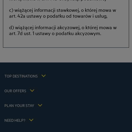
c) wiążącej informacji stawkowej, o której mowa w
Amsterdam hotels
art. 42a ustawy o podatku od towarów i usług,
Abu Dhabi hotels
d) wiążącej informacji akcyzowej, o której mowa w
Bangkok hotels
art. 7d ust. 1 ustawy o podatku akcyzowym.
Berlin hotels
Bordeaux hotels
Legal notice
Dubai hotels
Terms of conditions
Jaipur hotels
Privacy policy
Lagos hotels
Cookie policy
Paris hotels
TOP DESTINATIONS
Flavours Instant Benefit Terms of conditions
Shanghai hotels
Terms and conditions of use
Lyon hotels
OUR OFFERS
Tax Strategy 2023
Escape offer with breakfast included
My Booking
Tax Strategy 2022
Member rate
Meetings and events
PLAN YOUR STAY
Tax Strategy 2021
Hôtels et Inspirations
Career
Hotel Sustainability Basics
Louvre Hotels Group
NEED HELP?
FAQ
Jin Jiang International
Contact us