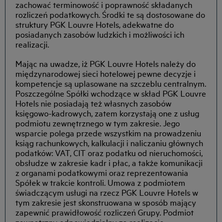
zachować terminowość i poprawność składanych
rozliczeń podatkowych. Środki te są dostosowane do
struktury PGK Louvre Hotels, adekwatne do
posiadanych zasobów ludzkich i możliwości ich
realizacji.
Mając na uwadze, iż PGK Louvre Hotels należy do
międzynarodowej sieci hotelowej pewne decyzje i
kompetencje są uplasowane na szczeblu centralnym.
Poszczególne Spółki wchodzące w skład PGK Louvre
Hotels nie posiadają też własnych zasobów
księgowo-kadrowych, zatem korzystają one z usług
podmiotu zewnętrznego w tym zakresie. Jego
wsparcie polega przede wszystkim na prowadzeniu
ksiąg rachunkowych, kalkulacji i naliczaniu głównych
podatków: VAT, CIT oraz podatku od nieruchomości,
obsłudze w zakresie kadr i płac, a także komunikacji
z organami podatkowymi oraz reprezentowania
Spółek w trakcie kontroli. Umowa z podmiotem
świadczącym usługi na rzecz PGK Louvre Hotels w
tym zakresie jest skonstruowana w sposób mający
zapewnić prawidłowość rozliczeń Grupy. Podmiot
zewnętrzny odpowiedzialny za realizację