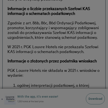
Informacje o liczbie przekazanych Szefowi KAS
informacji o schematach podatkowych
Zgodnie z art. 86b, 86c, 86d Ordynacji Podatkowej,
promotor, korzystający i wspomagający zobligowani
zostali do przekazywania Szefowi KAS informacji o
uzgodnieniach, które stanowią schemat podatkowy.
W 2021 r. PGK Louvre Hotels nie przekazała Szefowi
KAS informacji o schematach podatkowych.
Informacje o złożonych przez podatnika wnioskach
PGK Louvre Hotels nie składała w 2021 r. wniosków o
wydanie:
ogólnej interpretacji podatkowej, o której
mowa w art. 14a § 1 Ordynacji podatkowej,
interpretacji przepisów prawa podatkowego, o
With the app, it’s even easier!
×
Download
której mowa w art. 14b Ordynacji podatkowej
1,200 hotels at the best price
wiążącej informacji stawkowej, o której mowa w