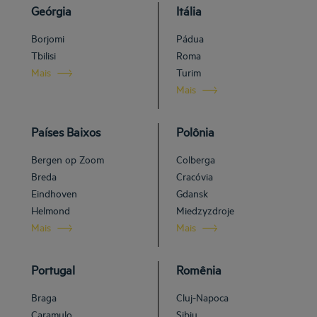
Geórgia
Itália
Borjomi
Pádua
Tbilisi
Roma
Mais
Turim
Mais
Países Baixos
Polônia
Bergen op Zoom
Colberga
Breda
Cracóvia
Eindhoven
Gdansk
Helmond
Miedzyzdroje
Mais
Mais
Portugal
Romênia
Braga
Cluj-Napoca
Caramulo
Sibiu