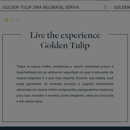
GOLDEN TULIP ZIRA BELGRADE, SÉRVIA
GOLDEN
Live the experience
Golden Tulip
Todos os nossos hotéis, residências e resorts combinam prazer e
hospitalidade em um ambiente requintado no qual o bem-estar de
nossos hóspedes é o que mais importa. Durante sua estada, você
Belo Horizonte Hotéis
pode aproveitar os diversos serviços e quartos confortáveis
Brasília Hotéis
oferecidos em nossos hotéis: restaurantes, equipamentos modernos
Braga Hotéis
para suas reuniões e eventos, bares elegantes, salas de exercícios
Fortaleza Hotéis
e até mesmo spas.
Natal Hotéis
São Paulo Hotéis
Vitoria Hotéis
Avisos legais
Hôtels Bangkok