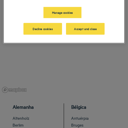
Manage cookies
Decline cookies
Accept and close
Alemanha
Bélgica
Altenholz
Antuérpia
Berlim
Bruges