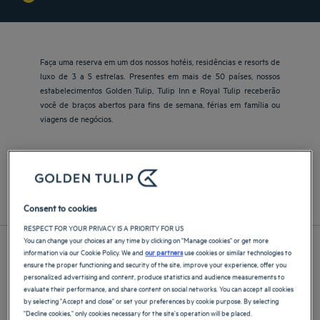
Faça uma reserva em um dos nossos hotéis, residências e resorts de
luxo de 3 a 5 estrelas. Presentes em mais de 50 países, nossos
estabelecimentos Golden Tulip, Tulip Inn e Royal Tulip receberão
você de braços abertos para fins de semana, férias em família ou
viagens de negócios.
Europa
Ásia e Pacífico
Oriente Médio e África
Consent to cookies
América Central e Sul
França
RESPECT FOR YOUR PRIVACY IS A PRIORITY FOR US
You can change your choices at any time by clicking on "Manage cookies" or get more
information via our Cookie Policy. We and
our partners
use cookies or similar technologies to
ensure the proper functioning and security of the site, improve your experience, offer you
personalized advertising and content, produce statistics and audience measurements to
evaluate their performance, and share content on social networks. You can accept all cookies
by selecting "Accept and close" or set your preferences by cookie purpose. By selecting
"Decline cookies," only cookies necessary for the site's operation will be placed.