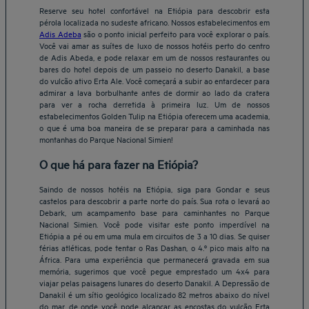
Reserve seu hotel confortável na Etiópia para descobrir esta
pérola localizada no sudeste africano. Nossos estabelecimentos em
Adis Adeba
são o ponto inicial perfeito para você explorar o país.
Você vai amar as suítes de luxo de nossos hotéis perto do centro
de Adis Abeda, e pode relaxar em um de nossos restaurantes ou
bares do hotel depois de um passeio no deserto Danakil, a base
do vulcão ativo Erta Ale. Você começará a subir ao entardecer para
admirar a lava borbulhante antes de dormir ao lado da cratera
para ver a rocha derretida à primeira luz. Um de nossos
estabelecimentos Golden Tulip na Etiópia oferecem uma academia,
o que é uma boa maneira de se preparar para a caminhada nas
montanhas do Parque Nacional Simien!
O que há para fazer na Etiópia?
Saindo de nossos hotéis na Etiópia, siga para Gondar e seus
castelos para descobrir a parte norte do país. Sua rota o levará ao
Debark, um acampamento base para caminhantes no Parque
Nacional Simien. Você pode visitar este ponto imperdível na
Etiópia a pé ou em uma mula em circuitos de 3 a 10 dias. Se quiser
férias atléticas, pode tentar o Ras Dashan, o 4.º pico mais alto na
África. Para uma experiência que permanecerá gravada em sua
memória, sugerimos que você pegue emprestado um 4x4 para
viajar pelas paisagens lunares do deserto Danakil. A Depressão de
Danakil é um sítio geológico localizado 82 metros abaixo do nível
do mar, de onde você pode alcançar as encostas do vulcão Erta