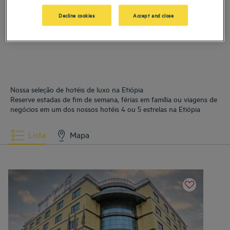
Hotéis
Adis Abeba
Decline cookies
Accept and close
Nossa seleção de hotéis de luxo na Etiópia
Reserve estadas de fim de semana, férias em família ou viagens de
negócios em um dos nossos hotéis 4 ou 5 estrelas na Etiópia
Lista
Mapa