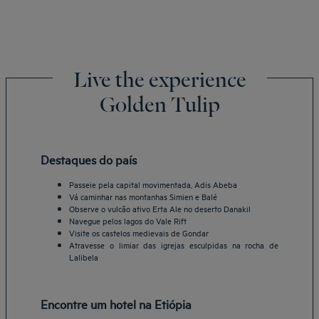
Live the experience
Golden Tulip
Destaques do país
Passeie pela capital movimentada, Adis Abeba
Vá caminhar nas montanhas Simien e Balé
Observe o vulcão ativo Erta Ale no deserto Danakil
Navegue pelos lagos do Vale Rift
Visite os castelos medievais de Gondar
Atravesse o limiar das igrejas esculpidas na rocha de
Lalibela
Encontre um hotel na Etiópia