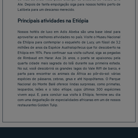
Ale. Depois de tanta empolgação siga para nossos hotéis perto de
Lalibela para um descanso merecido.
Principais atividades na Etiópia
Nossos hotéis de luxo em Adis Abeba são uma base ideal para
aproveitar as melhores atividades no país. Visite o Museu Nacional
da Etiópia para contemplar o esqueleto de Lucy, um fóssil de 3,2
milhões de anos da Espécie Australopitecus que foi descoberto na
Etiópia em 1974. Para continuar sua visita cultural, siga as pegadas
de Rimbaud em Harar. Aos 26 anos, o poeta se apaixonou pela
quarta cidade mais sagrada do Islã durante sua primeira estada.
No sul, você descobrirá os grandes lagos do Vale Rift de barco, e
parta para encontrar os animais da África ao pôr-do-sol: várias
Belo Horizonte Hotéis
espécies de pássaros, zebras, gnus e até hipopótamos. O Parque
Nacional do Monte Balé oferece lindas surpresas, como primatas,
Brasília Hotéis
leopardos, leões e o lobo etíope, cujos últimos 300 espécimes
Braga Hotéis
vivem aqui. E, para concluir sua visita à Etiópia, termine seu dia
Fortaleza Hotéis
com uma degustação de especialidades africanas em um de nossos
restaurantes Golden Tulip.
Natal Hotéis
São Paulo Hotéis
Vitoria Hotéis
Avisos legais
Hôtels Bangkok
Termos e condições
Hôtels La Baule