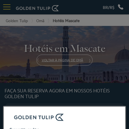
BR/R$
Golden Tulip
Omã
Hotéis Mascate
Hotéis em Mascate
VOLTAR À PÁGINA DE OMÃ
FAÇA SUA RESERVA AGORA EM NOSSOS HOTÉIS
GOLDEN TULIP