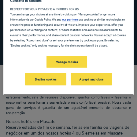
Consent to cookies
RESPECT FOR YOUR PRIVACY IS A PRIORITY FOR US
Navigate forward to interact with the calendar and select a date. Press the ques
Navigate backward to interact with the ca
You can change your choices at any time by clicking on "Manage cookies" or get more
information via our Cookie Policy. We and
our partners
use cookies or similar technologies to
ensure the proper functioning and security of the site, improve your experience, offer you
personalized advertising and content, produce statistics and audience measurements to
Adicionar código especial
evaluate their performance, and share content on social networks. You can accept all cookies
by selecting "Accept and close" or set your preferences by cookie purpose. By selecting
"Decline cookies," only cookies necessary for the site's operation will be placed.
PROCURAR
Manage cookies
Decline cookies
Accept and close
Os hotéis Golden Tulip lhe dão as boas-vindas a Mascate. Restaurantes,
estacionamento, sala de reuniões disponível, quartos confortáveis – fazemos o
nosso melhor para tornar a sua estada o mais confortável possível. Nossa vasta
gama de serviços é garantia de um agradável momento de descanso e
recuperação.
Nossos hotéis em Mascate
Reserve estadas de fim de semana, férias em família ou viagens de
negócios em um dos nossos hotéis 4 ou 5 estrelas em Mascate