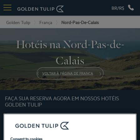
BR/R$
Golden Tulip
França
Nord-Pas-De-Calais
Hotéis na Nord-Pas-de-
Calais
VOLTAR À PÁGINA DE FRANÇA
FAÇA SUA RESERVA AGORA EM NOSSOS HOTÉIS
GOLDEN TULIP
Consent to cookies