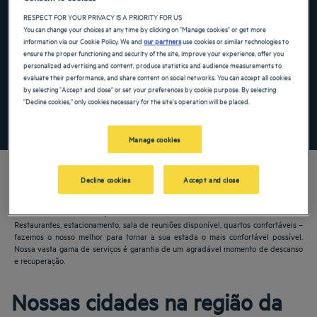
RESPECT FOR YOUR PRIVACY IS A PRIORITY FOR US
Navigate forward to interact with the calendar and select a date. Press the ques
Navigate backward to interact with the ca
You can change your choices at any time by clicking on "Manage cookies" or get more
information via our Cookie Policy. We and
our partners
use cookies or similar technologies to
ensure the proper functioning and security of the site, improve your experience, offer you
personalized advertising and content, produce statistics and audience measurements to
Adicionar código especial
evaluate their performance, and share content on social networks. You can accept all cookies
by selecting "Accept and close" or set your preferences by cookie purpose. By selecting
"Decline cookies," only cookies necessary for the site's operation will be placed.
PROCURAR
Manage cookies
Decline cookies
Accept and close
Os hotéis Golden Tulip lhe dão as boas-vindas à Nord-Pas-de-Calais.
Restaurantes, estacionamento, sala de reuniões disponível, quartos confortáveis –
fazemos o nosso melhor para tornar a sua estada o mais confortável possível.
Nossa vasta gama de serviços é garantia de um agradável momento de descanso
e recuperação.
Nossas cidades na região da