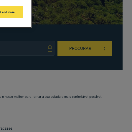
t and close
PROCURAR
ark key to get the keyboard shortcuts for changing dates.
ct a date. Press the question mark key to get the keyboard shortcuts for changing da
 o nosso melhor para tornar a sua estada o mais confortável possível.
tacazes