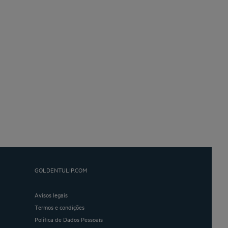
GOLDENTULIP.COM
Avisos legais
Termos e condições
Política de Dados Pessoais