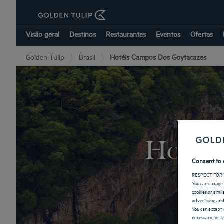
Visão geral
Destinos
Restaurantes
Eventos
Ofertas
Golden Tulip
Brasil
Hotéis Campos Dos Goytacazes
Hotéis
Consent to 
RESPECT FOR 
You can change 
cookies or simi
advertising and
You can accept 
necessary for th