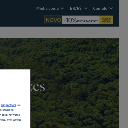
Minha conta
BR/R$
Contato
tacazes
d
our partners
use
personalized
 social networks.
kies," only cookies