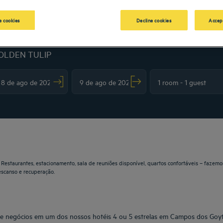
 cookies
Decline cookies
Accep
OLDEN TULIP
vigate forward to interact with the calendar and select a date. Press the question m
Navigate backward to interact with the calendar and sele
estaurantes, estacionamento, sala de reuniões disponível, quartos confortáveis – fazemos
scanso e recuperação.
 de negócios em um dos nossos hotéis 4 ou 5 estrelas em Campos dos Goy