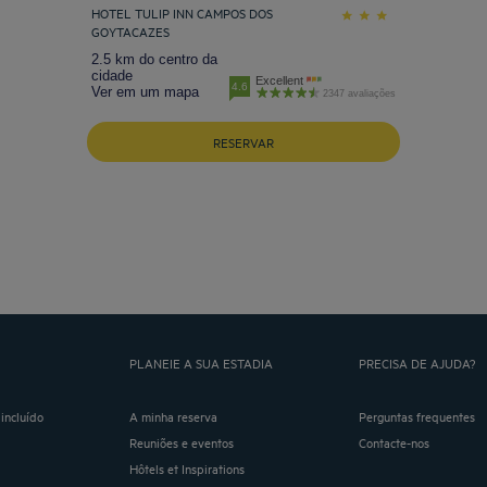
HOTEL TULIP INN CAMPOS DOS
GOYTACAZES
2.5 km do centro da
cidade
Excellent
4.6
Ver em um mapa
2347 avaliações
RESERVAR
PLANEIE A SUA ESTADIA
PRECISA DE AJUDA?
incluído
A minha reserva
Perguntas frequentes
Reuniões e eventos
Contacte-nos
Hôtels et Inspirations