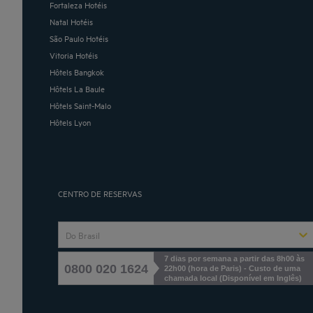
Fortaleza Hotéis
Natal Hotéis
São Paulo Hotéis
Vitoria Hotéis
Hôtels Bangkok
Hôtels La Baule
Hôtels Saint-Malo
Hôtels Lyon
CENTRO DE RESERVAS
Do Brasil
7 dias por semana a partir das 8h00 às
0800 020 1624
22h00 (hora de Paris) - Custo de uma
chamada local
(
Disponível em Inglês
)