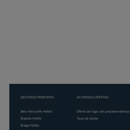
DESTINOS PRINCIPAIS
AS NOSSAS OFERTAS
Belo Horizonte Hotéis
Oferta de fuga com pequeno-almoço 
Brasília Hotéis
Taxa de sócios
Braga Hotéis