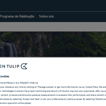
Programa de fidelização
Sobre nós
 em Campos dos Goy
cookies
YOUR PRIVACY IS A PRIORITY FOR US
your choices at any time by clicking on "Manage cookies" or get more information via our Cookie Policy. We an
VOLTAR À PÁGINA DE BRASIL
lar technologies to ensure the proper functioning and security of the site, improve your experience, offer you 
 content, produce statistics and audience measurements to evaluate their performance, and share content on
all cookies by selecting "Accept and close" or set your preferences by cookie purpose. By selecting "Decline coo
e site's operation will be placed.