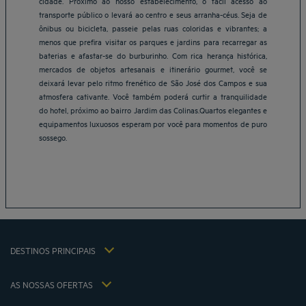
cidade. Próximo ao nosso estabelecimento, o fácil acesso ao
transporte público o levará ao centro e seus arranha-céus. Seja de
ônibus ou bicicleta, passeie pelas ruas coloridas e vibrantes; a
menos que prefira visitar os parques e jardins para recarregar as
baterias e afastar-se do burburinho. Com rica herança histórica,
mercados de objetos artesanais e itinerário gourmet, você se
deixará levar pelo ritmo frenético de São José dos Campos e sua
atmosfera cativante. Você também poderá curtir a tranquilidade
Belo Horizonte Hotéis
do hotel, próximo ao bairro Jardim das Colinas.Quartos elegantes e
equipamentos luxuosos esperam por você para momentos de puro
Brasília Hotéis
sossego.
Braga Hotéis
Fortaleza Hotéis
Natal Hotéis
São Paulo Hotéis
Vitoria Hotéis
Avisos legais
Hôtels Bangkok
Termos e condições
Hôtels La Baule
DESTINOS PRINCIPAIS
Política de Dados Pessoais
Hôtels Saint-Malo
Política relativa ao uso de cookies
Hôtels Lyon
AS NOSSAS OFERTAS
Termos e Condições Gerais de Uso do Flavours Instant Benefit
Oferta de fuga com pequeno-almoço incluído
Termos e Condições de Uso
Taxa de sócios