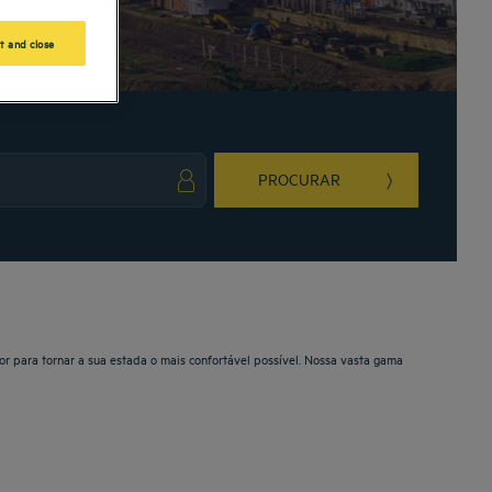
t and close
PROCURAR
ark key to get the keyboard shortcuts for changing dates.
ct a date. Press the question mark key to get the keyboard shortcuts for changing da
or para tornar a sua estada o mais confortável possível. Nossa vasta gama