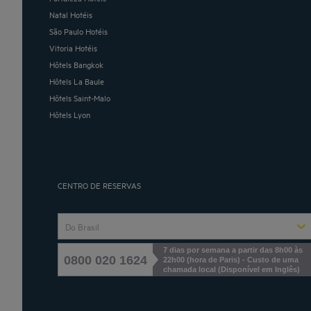
Natal Hotéis
São Paulo Hotéis
Vitoria Hotéis
Hôtels Bangkok
Hôtels La Baule
Hôtels Saint-Malo
Hôtels Lyon
CENTRO DE RESERVAS
Do Brasil
7 dias por semana a partir das 8h00 às
0800 020 1624
22h00 (hora de Paris) - Custo de uma
chamada local
(
Disponível em Inglês
)