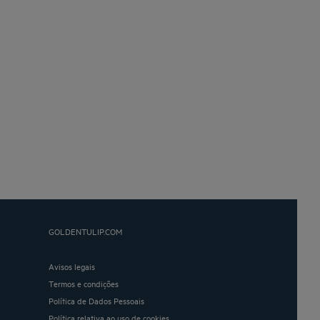
GOLDENTULIP.COM
Avisos legais
Termos e condições
Política de Dados Pessoais
Política relativa ao uso de cookies