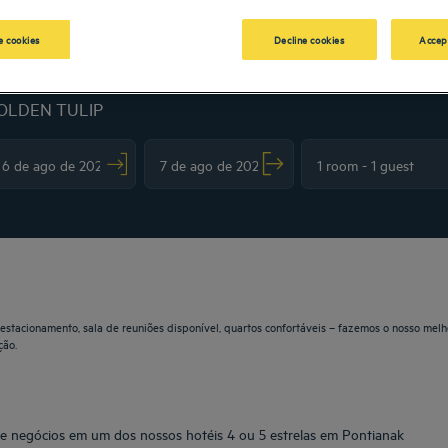
 cookies
Decline cookies
Accep
OLDEN TULIP
vigate forward to interact with the calendar and select a date. Press the question m
Navigate backward to interact with the calendar and sele
 estacionamento, sala de reuniões disponível, quartos confortáveis – fazemos o nosso melh
ção.
 de negócios em um dos nossos hotéis 4 ou 5 estrelas em Pontianak