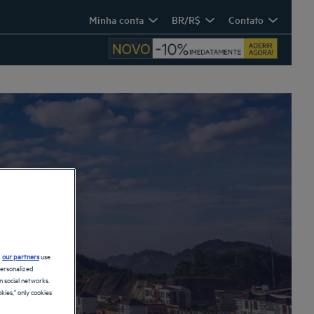
Minha conta
BR/R$
Contato
k
d
our partners
use
personalized
 social networks.
kies," only cookies