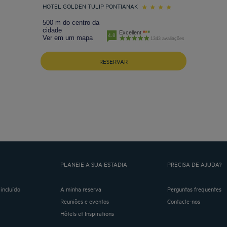
HOTEL GOLDEN TULIP PONTIANAK
500 m do centro da
cidade
Excellent
4.8
Ver em um mapa
1343 avaliações
RESERVAR
PLANEIE A SUA ESTADIA
PRECISA DE AJUDA?
incluído
A minha reserva
Perguntas frequentes
Reuniões e eventos
Contacte-nos
Hôtels et Inspirations