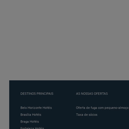
DESTINOS PRINCIPAIS
AS NOSSAS OFERTAS
Belo Horizonte Hotéis
Oferta de fuga com pequeno-almoço 
Brasília Hotéis
Taxa de sócios
Braga Hotéis
Fortaleza Hotéis