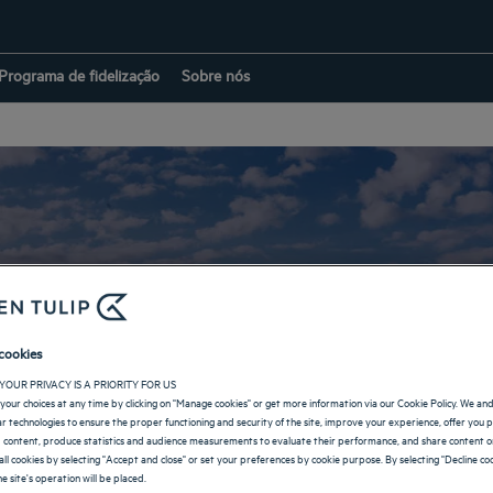
Programa de fidelização
Sobre nós
Hotéis em Pontiana
cookies
YOUR PRIVACY IS A PRIORITY FOR US
your choices at any time by clicking on "Manage cookies" or get more information via our Cookie Policy. We an
VOLTAR À PÁGINA DE INDONÉSIA
lar technologies to ensure the proper functioning and security of the site, improve your experience, offer you 
 content, produce statistics and audience measurements to evaluate their performance, and share content on
all cookies by selecting "Accept and close" or set your preferences by cookie purpose. By selecting "Decline coo
e site's operation will be placed.