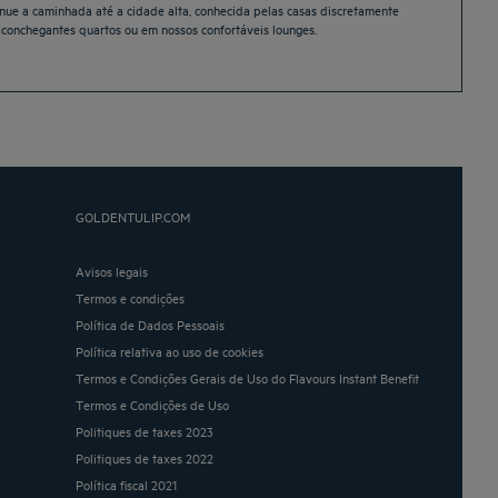
tinue a caminhada até a cidade alta, conhecida pelas casas discretamente
aconchegantes quartos ou em nossos confortáveis lounges.
GOLDENTULIP.COM
Avisos legais
Termos e condições
Política de Dados Pessoais
Política relativa ao uso de cookies
Termos e Condições Gerais de Uso do Flavours Instant Benefit
Termos e Condições de Uso
Politiques de taxes 2023
Politiques de taxes 2022
Política fiscal 2021