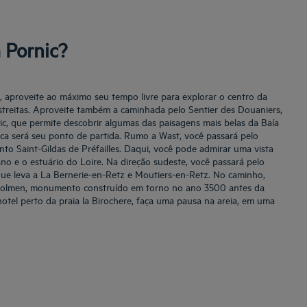
 Pornic?
 aproveite ao máximo seu tempo livre para explorar o centro da
estreitas. Aproveite também a caminhada pelo Sentier des Douaniers,
nic, que permite descobrir algumas das paisagens mais belas da Baía
ca será seu ponto de partida. Rumo a Wast, você passará pelo
onto Saint-Gildas de Préfailles. Daqui, você pode admirar uma vista
no e o estuário do Loire. Na direção sudeste, você passará pelo
que leva a La Bernerie-en-Retz e Moutiers-en-Retz. No caminho,
 dolmen, monumento construído em torno no ano 3500 antes da
hotel perto da praia la Birochere, faça uma pausa na areia, em uma