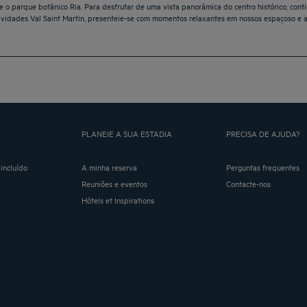
e o parque botânico Ria. Para desfrutar de uma vista panorâmica do centro histórico, con
ividades Val Saint Martin, presenteie-se com momentos relaxantes em nossos espaçoso e 
PLANEIE A SUA ESTADIA
PRECISA DE AJUDA?
incluído
A minha reserva
Perguntas frequentes
Reuniões e eventos
Contacte-nos
Hôtels et Inspirations