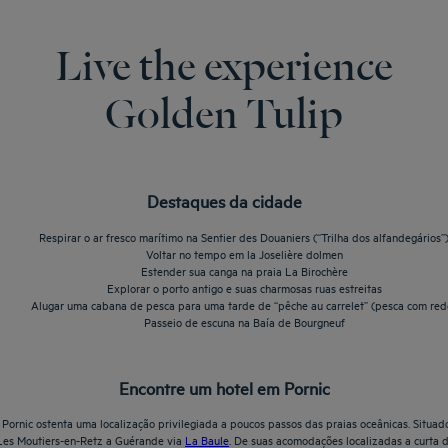
Live the experience
Golden Tulip
Destaques da cidade
Respirar o ar fresco marítimo na Sentier des Douaniers (“Trilha dos alfandegários”
Voltar no tempo em la Joselière dolmen
Estender sua canga na praia La Birochère
Explorar o porto antigo e suas charmosas ruas estreitas
Alugar uma cabana de pesca para uma tarde de “pêche au carrelet” (pesca com red
Passeio de escuna na Baía de Bourgneuf
Encontre um hotel em Pornic
Pornic ostenta uma localização privilegiada a poucos passos das praias oceânicas. Situado 
a Les Moutiers-en-Retz a Guérande via
La Baule
. De suas acomodações localizadas a curta d