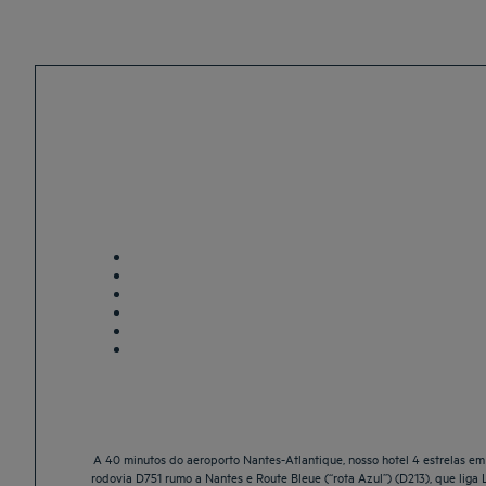
A 40 minutos do aeroporto Nantes-Atlantique, nosso hotel 4 estrelas em 
rodovia D751 rumo a Nantes e Route Bleue (“rota Azul”) (D213), que lig