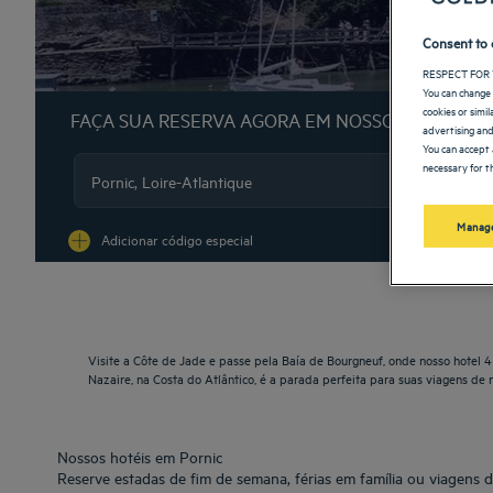
Consent to 
RESPECT FOR 
You can change 
cookies or simi
FAÇA SUA RESERVA AGORA EM NOSSOS HOTÉIS G
advertising and
You can accept 
necessary for th
Na
Manage
Adicionar código especial
Visite a Côte de Jade e passe pela Baía de Bourgneuf, onde nosso hotel 4 
Nazaire, na Costa do Atlântico, é a parada perfeita para suas viagens de n
Nossos hotéis em Pornic
Reserve estadas de fim de semana, férias em família ou viagens 