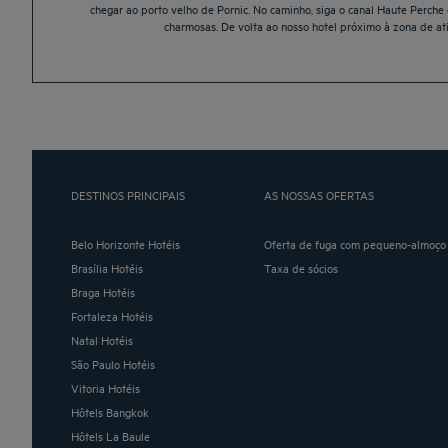
chegar ao porto velho de Pornic. No caminho, siga o canal Haute Perche 
charmosas. De volta ao nosso hotel próximo à zona de at
DESTINOS PRINCIPAIS
AS NOSSAS OFERTAS
Belo Horizonte Hotéis
Oferta de fuga com pequeno-almoço 
Brasília Hotéis
Taxa de sócios
Braga Hotéis
Fortaleza Hotéis
Natal Hotéis
São Paulo Hotéis
Vitoria Hotéis
Hôtels Bangkok
Hôtels La Baule