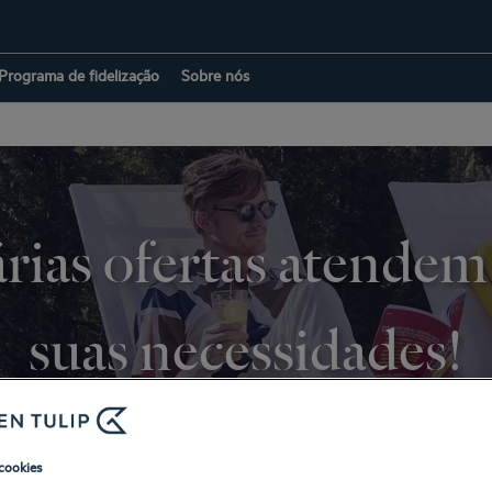
Programa de fidelização
Sobre nós
rias ofertas atendem
suas necessidades!
porta se você está aqui a trabalho ou para férias descontraídas, encaramo
 outro modo, pois cada momento é uma oportunidade de descobrir algo n
cookies
mundo é o seu parque de diversões!