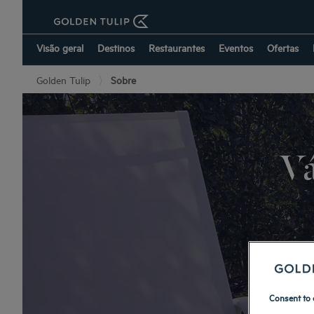
Visão geral
Destinos
Restaurantes
Eventos
Ofertas
Golden Tulip
Sobre
Vá
Não im
estada de
Consent to 