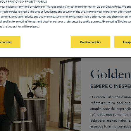
YOUR PRIVACY IS A PRIORITY FOR US
your choices at any time by clicking on "Manage cookies" or get more information via our Cookie Policy. We an
lar technologies to ensure the proper functioning and security of the site, improve your experience, offer you 
 content, produce statistics and audience measurements to evaluate their performance, and share content on
all cookies by selecting "Accept and close" or set your preferences by cookie purpose. By selecting "Decline coo
e site's operation will be placed.
Nossas marcas
 cookies
Decline cookies
Accep
Golden
ESPERE O INESP
O Golden Tulip não é uma
reflete a cultura local, 
simplicidade de inspiraçã
refinados que combinam t
Seja para relaxar, trabalh
espaços foram projetados 