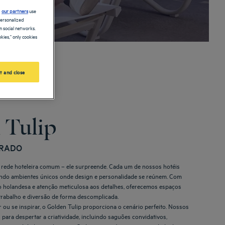
d
our partners
use
personalized
 social networks.
kies," only cookies
t and close
 Tulip
ERADO
 rede hoteleira comum – ele surpreende. Cada um de nossos hotéis
criando ambientes únicos onde design e personalidade se reúnem. Com
o holandesa e atenção meticulosa aos detalhes, oferecemos espaços
rabalho e diversão de forma descomplicada.
ar ou se inspirar, o Golden Tulip proporciona o cenário perfeito. Nossos
para despertar a criatividade, incluindo saguões convidativos,