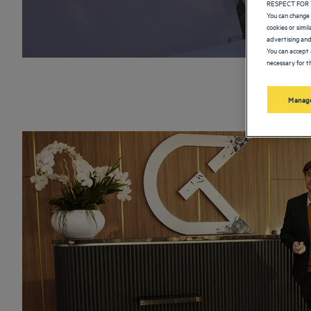
RESPECT FOR 
You can change 
cookies or simi
advertising and
You can accept 
necessary for th
Manage