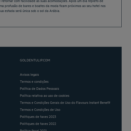
e retornar com facilidade as suas acomodações. Após um dia repleto de
 uma profusão de bares e boates da moda ficam próximos ao seu hotel nos
ua estada será única sob o sol da Arábia.
GOLDENTULIP.COM
Avisos legais
Termos e condições
Política de Dados Pessoais
Política relativa ao uso de cookies
Termos e Condições Gerais de Uso do Flavours Instant Benefit
Termos e Condições de Uso
Politiques de taxes 2023
Politiques de taxes 2022
Política fiscal 2021