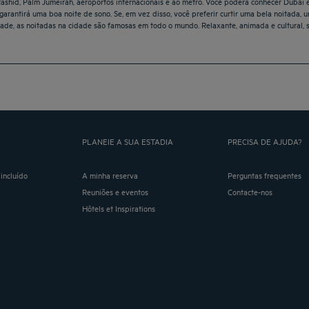
Rashid, Palm Jumeirah, aeroportos internacionais e ao metrô. Você poderá conhecer Dubai 
arantirá uma boa noite de sono. Se, em vez disso, você preferir curtir uma bela noitada,
de, as noitadas na cidade são famosas em todo o mundo. Relaxante, animada e cultural, s
PLANEIE A SUA ESTADIA
PRECISA DE AJUDA?
incluído
A minha reserva
Perguntas frequentes
Reuniões e eventos
Contacte-nos
Hôtels et Inspirations