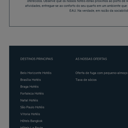
oferecidos. Observe que os nossos hotéis estão próximos ao porto de 
atividades, entregue-se ao conforto do seu quarto em um ambiente que g
EAU. Na verdade, em razão da sociabilida
DESTINOS PRINCIPAIS
AS NOSSAS OFERTAS
Belo Horizonte Hotéis
Oferta de fuga com pequeno-almoço 
Brasília Hotéis
Taxa de sócios
Braga Hotéis
Fortaleza Hotéis
Natal Hotéis
São Paulo Hotéis
Vitoria Hotéis
Hôtels Bangkok
Hôtels La Baule