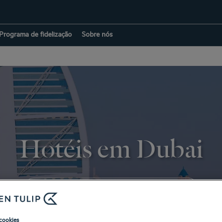
Programa de fidelização
Sobre nós
Hotéis em Dubai
VOLTAR À PÁGINA DE EMIRADOS ÁRABES
cookies