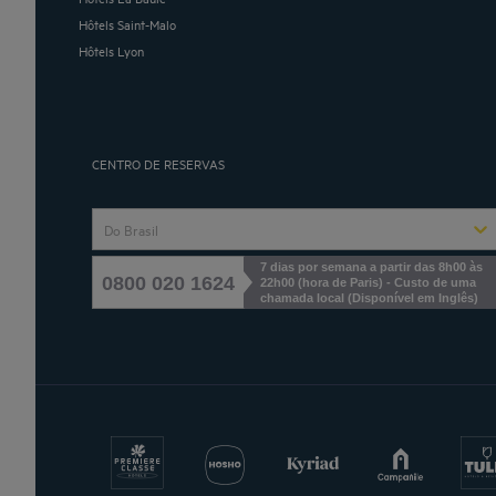
Hôtels Saint-Malo
Hôtels Lyon
CENTRO DE RESERVAS
Do Brasil
7 dias por semana a partir das 8h00 às
0800 020 1624
22h00 (hora de Paris) - Custo de uma
chamada local
(
Disponível em Inglês
)