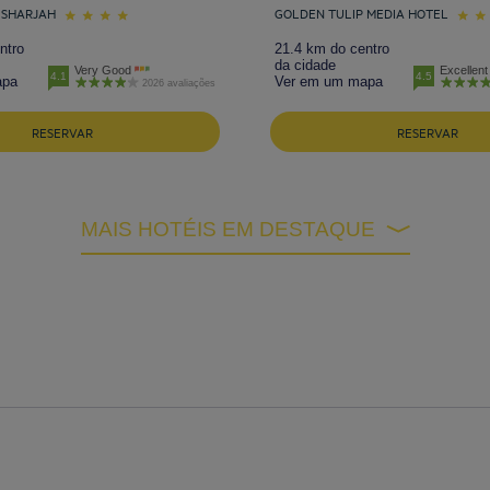
 SHARJAH
GOLDEN TULIP MEDIA HOTEL
ntro
21.4 km do centro
da cidade
Very Good
Excellent
4.1
4.5
apa
Ver em um mapa
2026 avaliações
RESERVAR
RESERVAR
MAIS HOTÉIS EM DESTAQUE