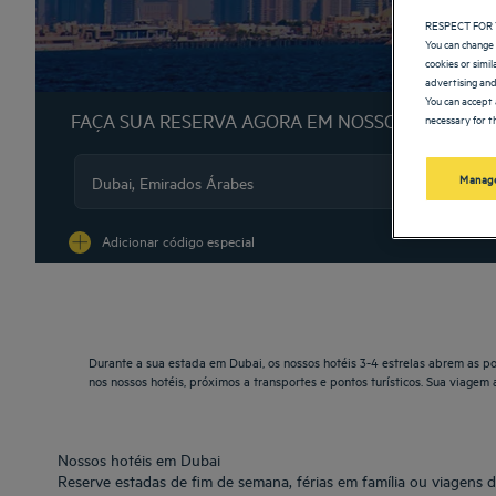
RESPECT FOR 
You can change 
cookies or simi
advertising and
You can accept 
FAÇA SUA RESERVA AGORA EM NOSSOS HOTÉIS G
necessary for th
Manage
Na
Adicionar código especial
Durante a sua estada em Dubai, os nossos hotéis 3-4 estrelas abrem as po
nos nossos hotéis, próximos a transportes e pontos turísticos. Sua viagem 
Nossos hotéis em Dubai
Reserve estadas de fim de semana, férias em família ou viagens