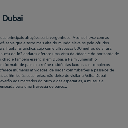
m Dubai
suas principais atrações seria vergonhoso. Aconselhe-se com as
cê sabia que a torre mais alta do mundo eleva-se pelo céu dos
 silhueta futurística, cujo cume ultrapassa 800 metros de altura.
a-céu de 162 andares oferece uma vista da cidade e do horizonte de
ao chão e também essencial em Dubai, a Palm Jumeirah o
l em formato de palmeira reúne residências luxuosas e complexos
l oferece inúmeras atividades, de nadar com tubarões a passeios de
s autêntico às suas férias, não deixe de visitar a Velha Dubai,
 levarão aos mercados do ouro e das especiarias, a museus e
enseada para uma travessia de barco…