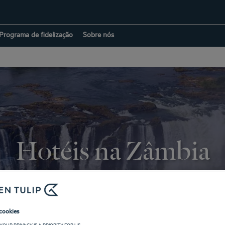
Programa de fidelização
Sobre nós
Hotéis na Zâmbia
VOLTAR AOS DESTINOS
cookies
YOUR PRIVACY IS A PRIORITY FOR US