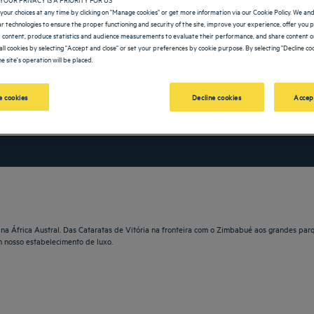
your choices at any time by clicking on "Manage cookies" or get more information via our Cookie Policy. We an
lar technologies to ensure the proper functioning and security of the site, improve your experience, offer you 
 content, produce statistics and audience measurements to evaluate their performance, and share content on
all cookies by selecting "Accept and close" or set your preferences by cookie purpose. By selecting "Decline coo
e site's operation will be placed.
OLDEN TULIP
 cookies
Decline cookies
Accep
vigate forward to interact with the calendar and select a date. Press the question m
Navigate backward to interact with the calendar and sele
a África Austral. Das Cataratas de Vitória na fronteira com o Zimbabué aos grandes parqu
m nosso estabelecimento de luxo.