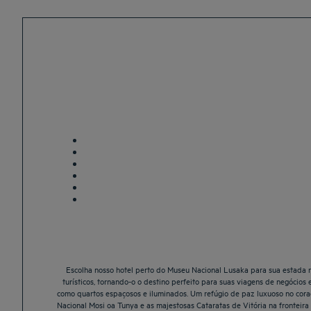
Escolha nosso hotel perto do Museu Nacional Lusaka para sua estada na
turísticos, tornando-o o destino perfeito para suas viagens de negócio
como quartos espaçosos e iluminados. Um refúgio de paz luxuoso no cor
Nacional Mosi oa Tunya e as majestosas Cataratas de Vitória na frontei