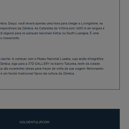
Zâmbia. Daqui, você levará apenas uma hora para chegar a Livingstone, na
imperdíveis da Zâmbia: As Cataratas de Vitória.com 1.600 m de largura e
você seguirá para os parques nacionais Kafue ou South Luangwa. É uma
o rinoceronte.
a capital. A começar com o Museu Nacional Lusaka, cuja seção etnográfica
Zâmbia, siga para a 37D GALLERY no bairro Tukunka, leste da cidade.
ca são excelentes ideias para trazer de volta de sua viagem. Retornando
 um tecido tradicional típico da cultura da Zâmbia.
GOLDENTULIP.COM