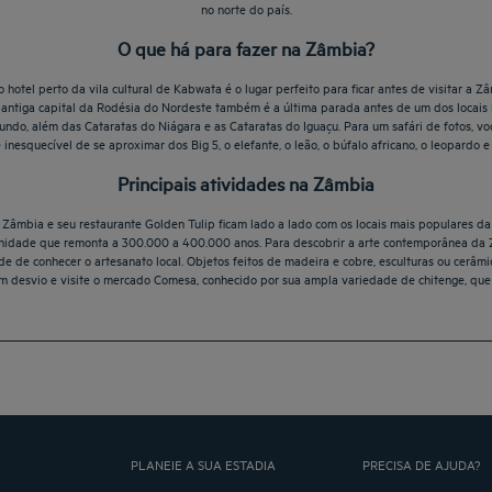
no norte do país.
O que há para fazer na Zâmbia?
 hotel perto da vila cultural de Kabwata é o lugar perfeito para ficar antes de visitar a 
a antiga capital da Rodésia do Nordeste também é a última parada antes de um dos locais 
mundo, além das Cataratas do Niágara e as Cataratas do Iguaçu. Para um safári de fotos, 
inesquecível de se aproximar dos Big 5, o elefante, o leão, o búfalo africano, o leopardo e 
Principais atividades na Zâmbia
m Zâmbia e seu restaurante Golden Tulip ficam lado a lado com os locais mais populares d
anidade que remonta a 300.000 a 400.000 anos. Para descobrir a arte contemporânea da 
e de conhecer o artesanato local. Objetos feitos de madeira e cobre, esculturas ou cerâmi
um desvio e visite o mercado Comesa, conhecido por sua ampla variedade de chitenge, que é
PLANEIE A SUA ESTADIA
PRECISA DE AJUDA?