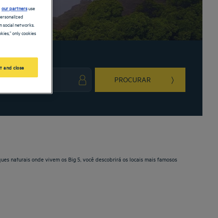
d
our partners
use
personalized
 social networks.
kies," only cookies
t and close
PROCURAR
ark key to get the keyboard shortcuts for changing dates.
ct a date. Press the question mark key to get the keyboard shortcuts for changing da
es naturais onde vivem os Big 5, você descobrirá os locais mais famosos