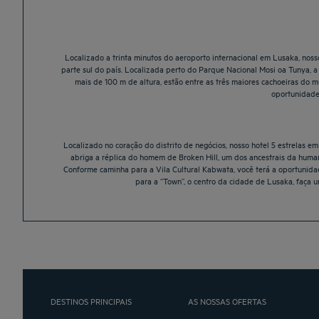
Localizado a trinta minutos do aeroporto internacional em Lusaka, nosso
parte sul do país. Localizada perto do Parque Nacional Mosi oa Tunya, 
mais de 100 m de altura, estão entre as três maiores cachoeiras do 
oportunidade 
Localizado no coração do distrito de negócios, nosso hotel 5 estrelas e
abriga a réplica do homem de Broken Hill, um dos ancestrais da hum
Conforme caminha para a Vila Cultural Kabwata, você terá a oportunidad
para a “Town”, o centro da cidade de Lusaka, faça 
DESTINOS PRINCIPAIS
AS NOSSAS OFERTAS