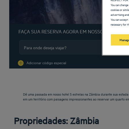
You can change 
cookies or simi
advertising and
You can accept 
necessary for th
FAÇA SUA RESERVA AGORA EM NOSSOS HOTÉIS G
Manage
Na
Adicionar código especial
Dê uma passada em nosso hotel 5 estrelas na Zâmbia durante sua estada n
em um território com paisagens impressionantes ao reservar um quarto e
Propriedades: Zâmbia