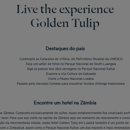
Live the experience
Golden Tulip
Destaques do país
Contemple as Cataratas de Vitória, um Patrimônio Mundial da UNESCO
Faça um safári de fotos no Parque Nacional de South Luangwa
Siga os passos dos cães-selvagens no Parque Nacional Kafue
Explore a vila Cultura de Kabwata
Visite o Museu Nacional Lusaka
Passeie pelo mercado Comesa para encontrar tecidos chitenge tradicionais
Encontre um hotel na Zâmbia
 Zâmbia. Composto exclusivamente de suítes, nosso estabelecimento fica localizado perto
s e lazer. Para que sua visita na capital da Zâmbia seja um momento de relaxamento e cor
ação da movimentada cidade, nosso hotel Golden Tulip em Lusaka também é um ponto de p
ra com o Zimbabué, assim como o Parque Nacional Kafue, um dos maiores e mais renomados 