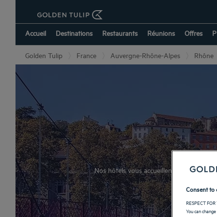
Accueil
Destinations
Restaurants
Réunions
Offres
P
Golden Tulip
France
Auvergne-Rhône-Alpes
Rhône
Nos hôtels vous accueillent durant votre s
Consent to 
RESPECT FOR 
You can change 