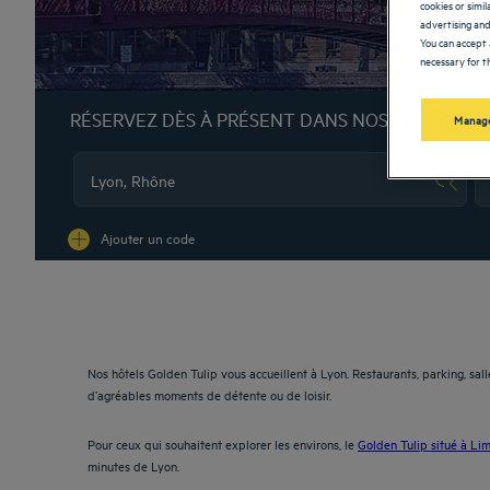
cookies or simi
advertising and
You can accept 
necessary for th
RÉSERVEZ DÈS À PRÉSENT DANS NOS HÔTELS G
Manage
Na
Ajouter un code
Nos hôtels Golden Tulip vous accueillent à Lyon. Restaurants, parking, sal
d’agréables moments de détente ou de loisir.
Pour ceux qui souhaitent explorer les environs, le
Golden Tulip situé à Li
minutes de Lyon.