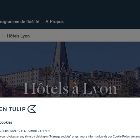
rogramme de fidélité
A Propos
Hôtels Lyon
Hôtels à Lyon
éjour dans la ville des lumières ! Visitez les lieux emblématiques et repos
cookies
RETOUR À AUVERGNE-RHÔNE-ALPES
YOUR PRIVACY IS A PRIORITY FOR US
your choices at any time by clicking on "Manage cookies" or get more information via our Cookie Policy. We an