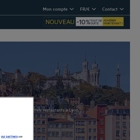
Mon compte
FR/€
Contact
ez-vous dans les hôtels restaurants à Lyon.
d
our partners
use