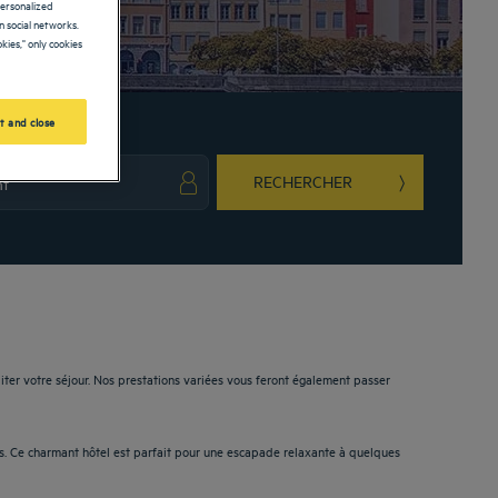
personalized
 social networks.
kies," only cookies
t and close
RECHERCHER
ark key to get the keyboard shortcuts for changing dates.
ct a date. Press the question mark key to get the keyboard shortcuts for changing da
iter votre séjour. Nos prestations variées vous feront également passer
is. Ce charmant hôtel est parfait pour une escapade relaxante à quelques