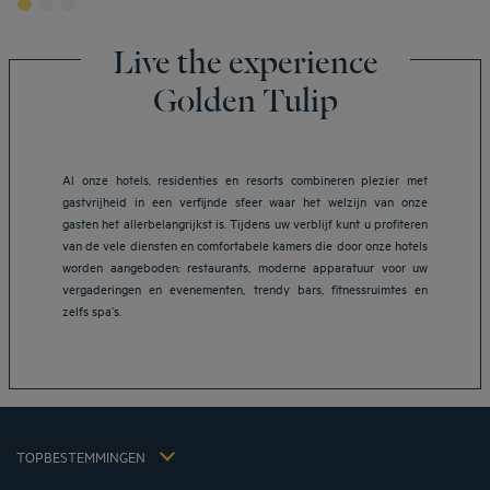
Live the experience
Golden Tulip
Al onze hotels, residenties en resorts combineren plezier met
gastvrijheid in een verfijnde sfeer waar het welzijn van onze
gasten het allerbelangrijkst is. Tijdens uw verblijf kunt u profiteren
van de vele diensten en comfortabele kamers die door onze hotels
worden aangeboden: restaurants, moderne apparatuur voor uw
Hotels in Breda
vergaderingen en evenementen, trendy bars, fitnessruimtes en
Hotels in Helmond
zelfs spa’s.
Hotels in Eindhoven
Hotels in Leiden
Hotels in Heerlen
Juridische kennisgeving
Hotels in 's-Hertogenbosch
Algemene voorwaarden voor de verkoop
Hotels in Zoetermeer
TOPBESTEMMINGEN
Beleid Inzake Persoonsgegevens
Hôtels in Nijkerk
Cookiebeleid