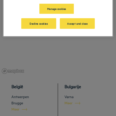
Manage cookies
Decline cookies
Accept and close
België
Bulgarije
Antwerpen
Varna
Brugge
Meer
Meer