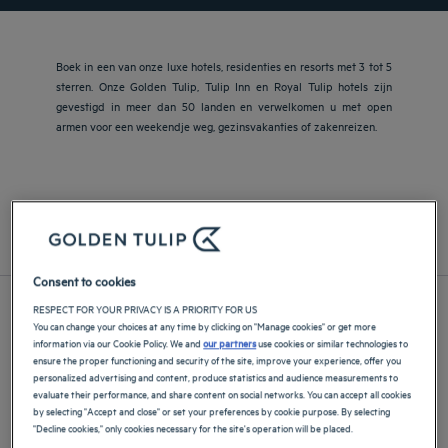
Boek in een van onze luxe hotels, residenties en resorts met 3 tot 5
sterren. Onze Golden Tulip, Tulip Inn en Royal Tulip hotels zijn
gevestigd in meer dan 50 landen en verwelkomen u met open
armen voor een weekendje weg, gezinsvakanties of zakenreizen.
Europa
Azië en de Pacific
Midden-Oosten en Afrika
Midden- en Zuid-Amerika
Frankrijk
Consent to cookies
RESPECT FOR YOUR PRIVACY IS A PRIORITY FOR US
You can change your choices at any time by clicking on "Manage cookies" or get more
information via our Cookie Policy. We and
our partners
use cookies or similar technologies to
ensure the proper functioning and security of the site, improve your experience, offer you
personalized advertising and content, produce statistics and audience measurements to
evaluate their performance, and share content on social networks. You can accept all cookies
by selecting "Accept and close" or set your preferences by cookie purpose. By selecting
"Decline cookies," only cookies necessary for the site's operation will be placed.