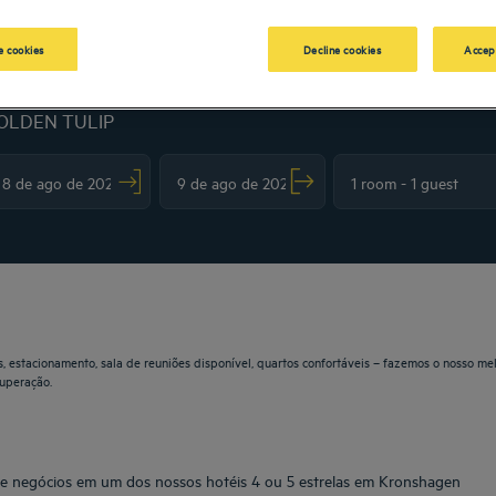
 cookies
Decline cookies
Accep
OLDEN TULIP
vigate forward to interact with the calendar and select a date. Press the question m
Navigate backward to interact with the calendar and sele
, estacionamento, sala de reuniões disponível, quartos confortáveis – fazemos o nosso mel
uperação.
 de negócios em um dos nossos hotéis 4 ou 5 estrelas em Kronshagen