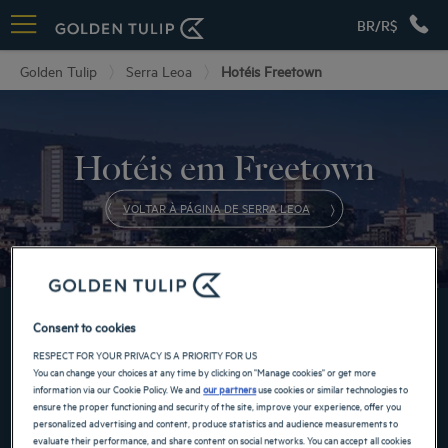
BR/R$
Golden Tulip
Serra Leoa
Hotéis Freetown
Hotéis em Freetown
VOLTAR À PÁGINA DE SERRA LEOA
FAÇA SUA RESERVA AGORA EM NOSSOS HOTÉIS
Consent to cookies
GOLDEN TULIP
RESPECT FOR YOUR PRIVACY IS A PRIORITY FOR US
You can change your choices at any time by clicking on "Manage cookies" or get more
information via our Cookie Policy. We and
our partners
use cookies or similar technologies to
ensure the proper functioning and security of the site, improve your experience, offer you
personalized advertising and content, produce statistics and audience measurements to
evaluate their performance, and share content on social networks. You can accept all cookies