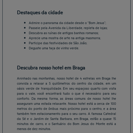
Destaques da cidade
Admire o panorama da cidade desde o “Bom Jesus”;
Passeie pela Avenida da Liberdade, repleta de lojas;
Descubra as ruínas de antigos banhos romanos;
Aprecie uma mostra de arte na antiga masmorra;
Participe das festividades de São João;
Deguste uma taça de vinho verde.
Descubra nosso hotel em Braga
Aninhado nas montanhas, nosso hotel de 4 estrelas em Braga lhe
convida a relaxar a 5 quilômetros do centro da cidade, em um
oásis verde de tranquilidade. Em seu espaçoso quarto com vista
para o vale, você encontrará tudo o que é necessário para seu
conforto. Da mesma forma, as áreas comuns de nosso hotel lhe
Belo Horizonte Hotéis
asseguram uma estada relaxante. Nosso hotel está a cerca de 100
metros do ponto de ônibus mais próximo para o centro, e a área
Brasília Hotéis
também tem estacionamento para o seu carro. A famosa Catedral
Braga Hotéis
da Sé e o Jardim de Santa Barbara, em Braga, estão a quase 15
Fortaleza Hotéis
minutos de carro, e o Santuário do Bom Jesus do Monte está a
menos de dez minutos.
Natal Hotéis