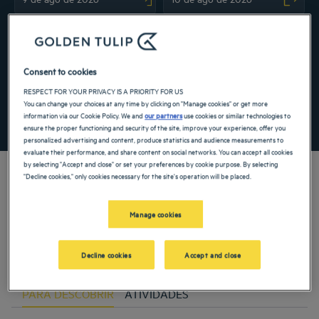
Navigate forward to interact with the calendar and select a date. Press the ques
Navigate backward to interact with the ca
Consent to cookies
Adicionar código especial
RESPECT FOR YOUR PRIVACY IS A PRIORITY FOR US
You can change your choices at any time by clicking on "Manage cookies" or get more
information via our Cookie Policy. We and
our partners
use cookies or similar technologies to
PROCURAR
ensure the proper functioning and security of the site, improve your experience, offer you
personalized advertising and content, produce statistics and audience measurements to
evaluate their performance, and share content on social networks. You can accept all cookies
by selecting "Accept and close" or set your preferences by cookie purpose. By selecting
"Decline cookies," only cookies necessary for the site's operation will be placed.
Localizado em um antigo convento franciscano e com serviços gourmet de um
Manage cookies
restaurante, nosso hotel de 4 estrelas em Braga define o tom de sua estada nesta
cidade portuguesa. Localizada ao norte do país, a cidade é caracterizada pela
beleza de seus edifícios religiosos e as delícias de sua gastronomia, que você
Decline cookies
Accept and close
pode encontrar em nosso hotel!
PARA DESCOBRIR
ATIVIDADES