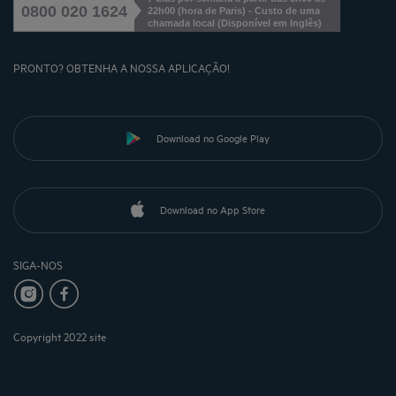
0800 020 1624
22h00 (hora de Paris) - Custo de uma
chamada local
(
Disponível em Inglês
)
PRONTO? OBTENHA A NOSSA APLICAÇÃO!
Download no Google Play
Download no App Store
SIGA-NOS
Copyright 2022 site