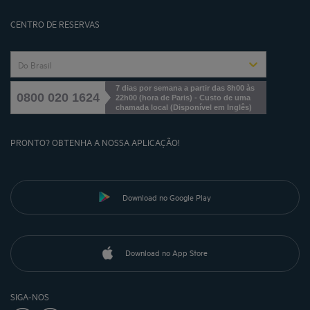
Cookies management
CENTRO DE RESERVAS
Do Brasil
7 dias por semana a partir das 8h00 às
0800 020 1624
22h00 (hora de Paris) - Custo de uma
chamada local
(
Disponível em Inglês
)
PRONTO? OBTENHA A NOSSA APLICAÇÃO!
Download no Google Play
Download no App Store
SIGA-NOS