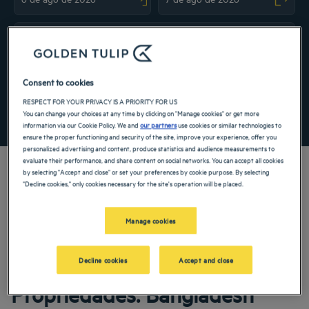
Navigate forward to interact with the calendar and select a date. Press the ques
Navigate backward to interact with the ca
Adicionar código especial
Consent to cookies
RESPECT FOR YOUR PRIVACY IS A PRIORITY FOR US
You can change your choices at any time by clicking on "Manage cookies" or get more
PROCURAR
information via our Cookie Policy. We and
our partners
use cookies or similar technologies to
ensure the proper functioning and security of the site, improve your experience, offer you
personalized advertising and content, produce statistics and audience measurements to
evaluate their performance, and share content on social networks. You can accept all cookies
by selecting "Accept and close" or set your preferences by cookie purpose. By selecting
"Decline cookies," only cookies necessary for the site's operation will be placed.
Siga para o sul da Ásia para vivenciar uma estada excepcional! Nossos hotéis 4 e
5 estrelas o recepcionam calorosamente em Bangladesh. Você vai amar o conforto
Manage cookies
e o luxo de nossos estabelecimentos Golden Tulip. Decoração calorosa e serviços
luxuosos darão à sua viagem um toque de luxo adicional. Não hesite um minuto e
faça sua reserva.
Decline cookies
Accept and close
Propriedades: Bangladesh