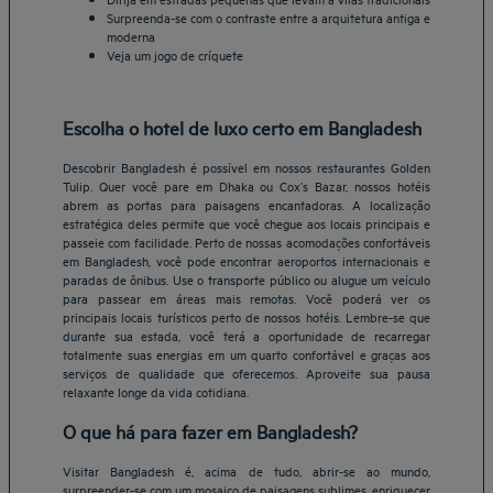
Surpreenda-se com o contraste entre a arquitetura antiga e
moderna
Veja um jogo de críquete
Escolha o hotel de luxo certo em Bangladesh
Descobrir Bangladesh é possível em nossos restaurantes Golden
Tulip. Quer você pare em Dhaka ou Cox’s Bazar, nossos hotéis
abrem as portas para paisagens encantadoras. A localização
estratégica deles permite que você chegue aos locais principais e
passeie com facilidade. Perto de nossas acomodações confortáveis
em Bangladesh, você pode encontrar aeroportos internacionais e
paradas de ônibus. Use o transporte público ou alugue um veículo
para passear em áreas mais remotas. Você poderá ver os
principais locais turísticos perto de nossos hotéis. Lembre-se que
durante sua estada, você terá a oportunidade de recarregar
totalmente suas energias em um quarto confortável e graças aos
serviços de qualidade que oferecemos. Aproveite sua pausa
relaxante longe da vida cotidiana.
O que há para fazer em Bangladesh?
Visitar Bangladesh é, acima de tudo, abrir-se ao mundo,
surpreender-se com um mosaico de paisagens sublimes, enriquecer