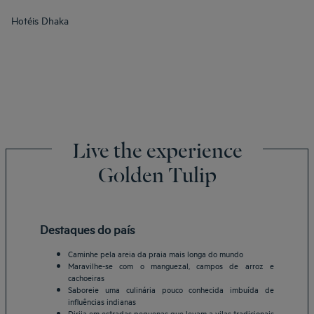
Hotéis
Dhaka
Live the experience
Golden Tulip
Destaques do país
Caminhe pela areia da praia mais longa do mundo
Maravilhe-se com o manguezal, campos de arroz e
cachoeiras
Saboreie uma culinária pouco conhecida imbuída de
influências indianas
Dirija em estradas pequenas que levam a vilas tradicionais