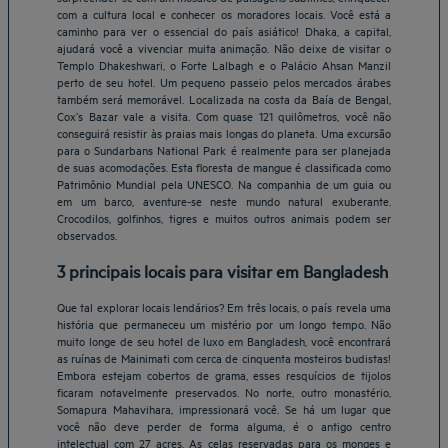
com a cultura local e conhecer os moradores locais. Você está a
caminho para ver o essencial do país asiático! Dhaka, a capital,
ajudará você a vivenciar muita animação. Não deixe de visitar o
Templo Dhakeshwari, o Forte Lalbagh e o Palácio Ahsan Manzil
perto de seu hotel. Um pequeno passeio pelos mercados árabes
também será memorável. Localizada na costa da Baía de Bengal,
Cox’s Bazar vale a visita. Com quase 121 quilômetros, você não
conseguirá resistir às praias mais longas do planeta. Uma excursão
para o Sundarbans National Park é realmente para ser planejada
de suas acomodações. Esta floresta de mangue é classificada como
Patrimônio Mundial pela UNESCO. Na companhia de um guia ou
em um barco, aventure-se neste mundo natural exuberante.
Crocodilos, golfinhos, tigres e muitos outros animais podem ser
observados.
3 principais locais para visitar em Bangladesh
Que tal explorar locais lendários? Em três locais, o país revela uma
história que permaneceu um mistério por um longo tempo. Não
muito longe de seu hotel de luxo em Bangladesh, você encontrará
as ruínas de Mainimati com cerca de cinquenta mosteiros budistas!
Embora estejam cobertos de grama, esses resquícios de tijolos
ficaram notavelmente preservados. No norte, outro monastério,
Somapura Mahavihara, impressionará você. Se há um lugar que
você não deve perder de forma alguma, é o antigo centro
intelectual com 27 acres. As celas reservadas para os monges e