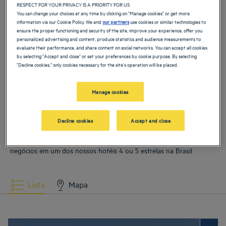
RESPECT FOR YOUR PRIVACY IS A PRIORITY FOR US
You can change your choices at any time by clicking on "Manage cookies" or get more
Hotéis
Brasília
Hotéis
Campos dos Goytacazes
information via our Cookie Policy. We and
our partners
use cookies or similar technologies to
ensure the proper functioning and security of the site, improve your experience, offer you
personalized advertising and content, produce statistics and audience measurements to
evaluate their performance, and share content on social networks. You can accept all cookies
Hotéis
Fortaleza
Hotéis
Goiânia
by selecting "Accept and close" or set your preferences by cookie purpose. By selecting
"Decline cookies," only cookies necessary for the site's operation will be placed.
Hotéis
Itaguaí
Hotéis
Macaé
Manage cookies
VER MAIS
Hotéis
Natal
Hotéis
Ribeirao Preto
Decline cookies
Accept and close
Nossa seleção de hotéis no Brasil
Reserve estadas de fim de semana, férias em família ou viagens de
Hotéis
São José dos Campos
Hotéis
Sete Lagoas
negócios em um dos nossos hotéis 4 ou 5 estrelas na Brasil
Hotéis
Vitória
Lista
Mapa