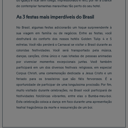
de contemplar tamanhas maravilhas tão perto do seu hotel.
As 3 festas mais imperdíveis do Brasil
No Brasil, algumas festas adicionarão um toque surpreendente à
sua viagem em família ou de negócios. Entre as festas, você
desfrutará do conforto dos nossos hotéis Golden Tulip 4 e 5
estrelas. Você não perderá o Carnaval se visitar o Brasil durante as
coloridas festividades. Você será transportado pela música,
danças, canções, clima único e ruas lotadas de pessoas animadas
por vivenciar momentos excepcionais juntas. Você também
participará em um dos diversos festivais religiosos, em especial
Corpus Christi, uma comemoração dedicada a Jesus Cristo e um
feriado para os brasileiros que são fiéis fervorosos. É a
oportunidade de participar de uma longuíssima procissão. Por fim,
Belo Horizonte Hotéis
muito visitado durante celebrações, no Brasil você participará de
Brasília Hotéis
festividades folclóricas vibrantes, entre elas o Bumba-meu-boi.
Braga Hotéis
Esta celebração coloca a dança em foco durante uma apresentação
Fortaleza Hotéis
teatral tragicômica da morte e ressurreição de um boi.
Natal Hotéis
São Paulo Hotéis
Vitoria Hotéis