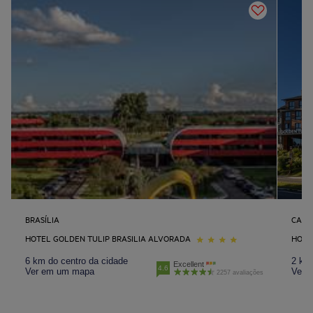
BRASÍLIA
CANE
HOTEL GOLDEN TULIP BRASILIA ALVORADA
HOTE
6 km do centro da cidade
2 km 
Excellent
4.6
Ver em um mapa
Ver 
2257 avaliações