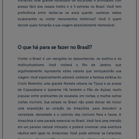
acesso fácil dos nossos hotéis 4 e 5 estrelas no Brasil. Você tem
preferência entre deitar-se na areia quente, conhecer matas
exuberantes ou visitar monumentos históricos? Você é quem
decide quais tornarão a sua viagem absolutamente memorável.
O que há para se fazer no Brasil?
Visitar o Brasil é um mergulho no desconhecido, no exótico e no
multiculturalismo. Você visitará o Rio de Janeiro, que
orgulhosamente representa estes valores que enriquecerão sua
viagem. Você especialmente adorará conhecer a famosa estátua do
Cristo Redentor, uma grande floresta urbana na Tijuca e as praias
de Copacabana e Ipanema. Há também o Pão de Açúcar, muito
popular entre praticantes de escalada em rochas, e muitos outras
visitas incríveis. Sua estada no Brasil não pode deixar de incluir
uma expedição ao coração da Amazônia, para descobrir a
variedade, densidade e o colorido das incríveis flora e fauna. A
Amazônia é uma parada essencial no Brasil. Você fará uma imersão
em um paraíso natural intocado e poderá vivenciar uma aventura
náutica sem igual no Amazonas. Você pode admirar as Cataratas
do Iguaçu e ficar sem fôlego, impressionado e feliz por ter a chance