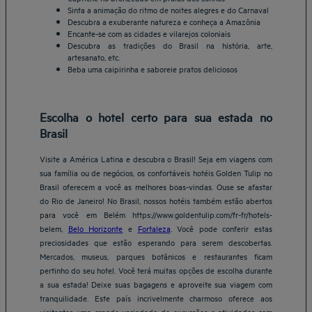
Sinta a animação do ritmo de noites alegres e do Carnaval
Descubra a exuberante natureza e conheça a Amazônia
Encante-se com as cidades e vilarejos coloniais
Descubra as tradições do Brasil na história, arte,
artesanato, etc.
Beba uma caipirinha e saboreie pratos deliciosos
Escolha o hotel certo para sua estada no
Brasil
Visite a América Latina e descubra o Brasil! Seja em viagens com
sua família ou de negócios, os confortáveis hotéis Golden Tulip no
Brasil oferecem a você as melhores boas-vindas. Ouse se afastar
do Rio de Janeiro! No Brasil, nossos hotéis também estão abertos
para você em Belém https://www.goldentulip.com/fr-fr/hotels-
belem,
Belo Horizonte
e
Fortaleza
. Você pode conferir estas
preciosidades que estão esperando para serem descobertas.
Mercados, museus, parques botânicos e restaurantes ficam
pertinho do seu hotel. Você terá muitas opções de escolha durante
a sua estada! Deixe suas bagagens e aproveite sua viagem com
tranquilidade. Este país incrivelmente charmoso oferece aos
visitantes uma grande variedade de excursões e atividades com