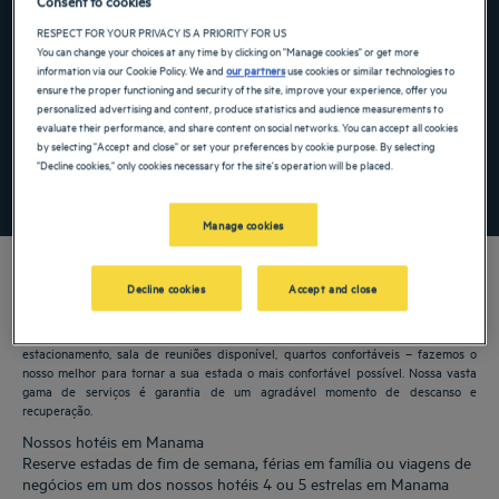
Consent to cookies
RESPECT FOR YOUR PRIVACY IS A PRIORITY FOR US
Navigate forward to interact with the calendar and select a date. Press the ques
Navigate backward to interact with the ca
You can change your choices at any time by clicking on "Manage cookies" or get more
information via our Cookie Policy. We and
our partners
use cookies or similar technologies to
ensure the proper functioning and security of the site, improve your experience, offer you
personalized advertising and content, produce statistics and audience measurements to
Adicionar código especial
evaluate their performance, and share content on social networks. You can accept all cookies
by selecting "Accept and close" or set your preferences by cookie purpose. By selecting
"Decline cookies," only cookies necessary for the site's operation will be placed.
PROCURAR
Manage cookies
Decline cookies
Accept and close
Os hotéis Golden Tulip lhe dão as boas-vindas a Manama. Restaurantes,
estacionamento, sala de reuniões disponível, quartos confortáveis – fazemos o
nosso melhor para tornar a sua estada o mais confortável possível. Nossa vasta
gama de serviços é garantia de um agradável momento de descanso e
recuperação.
Nossos hotéis em Manama
Reserve estadas de fim de semana, férias em família ou viagens de
negócios em um dos nossos hotéis 4 ou 5 estrelas em Manama