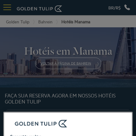
BR/R$
Golden Tulip
Bahrein
Hotéis Manama
Hotéis em Manama
VOLTAR À PÁGINA DE BAHREIN
FAÇA SUA RESERVA AGORA EM NOSSOS HOTÉIS
GOLDEN TULIP