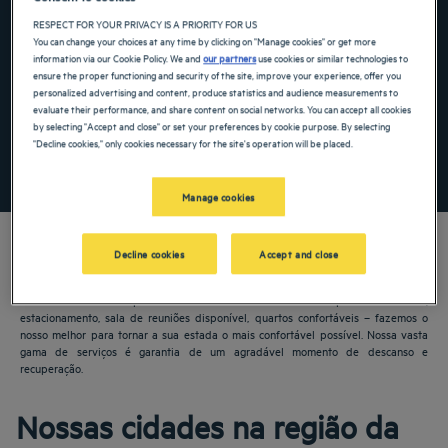
RESPECT FOR YOUR PRIVACY IS A PRIORITY FOR US
Navigate forward to interact with the calendar and select a date. Press the ques
Navigate backward to interact with the ca
You can change your choices at any time by clicking on "Manage cookies" or get more
information via our Cookie Policy. We and
our partners
use cookies or similar technologies to
ensure the proper functioning and security of the site, improve your experience, offer you
personalized advertising and content, produce statistics and audience measurements to
Adicionar código especial
evaluate their performance, and share content on social networks. You can accept all cookies
by selecting "Accept and close" or set your preferences by cookie purpose. By selecting
"Decline cookies," only cookies necessary for the site's operation will be placed.
PROCURAR
Manage cookies
Decline cookies
Accept and close
Os hotéis Golden Tulip lhe dão as boas-vindas à Ródano-Alpes. Restaurantes,
estacionamento, sala de reuniões disponível, quartos confortáveis – fazemos o
nosso melhor para tornar a sua estada o mais confortável possível. Nossa vasta
gama de serviços é garantia de um agradável momento de descanso e
recuperação.
Nossas cidades na região da