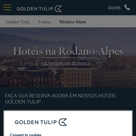
BR/R$
Golden Tulip
França
Ródano-Alpes
Hotéis na Ródano-Alpes
VOLTAR À PÁGINA DE FRANÇA
FAÇA SUA RESERVA AGORA EM NOSSOS HOTÉIS
GOLDEN TULIP
Consent to cookies