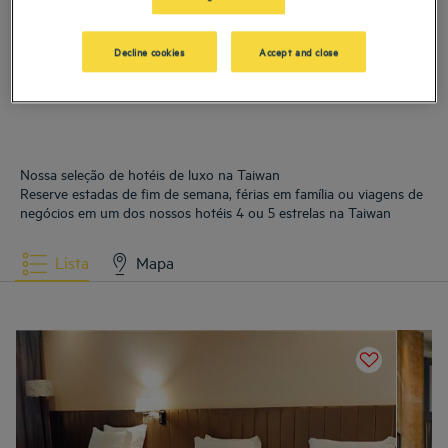
Hotéis
Tainan
Decline cookies
Accept and close
Nossa seleção de hotéis de luxo na Taiwan
Reserve estadas de fim de semana, férias em família ou viagens de
negócios em um dos nossos hotéis 4 ou 5 estrelas na Taiwan
Lista
Mapa