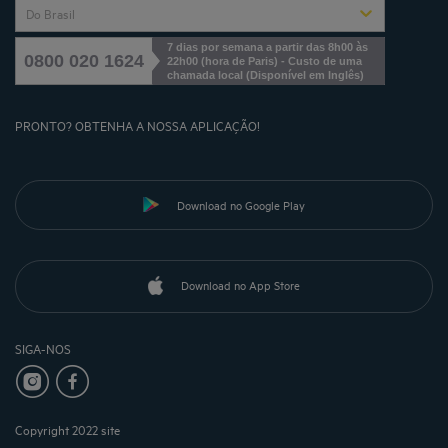
Do Brasil
7 dias por semana a partir das 8h00 às
0800 020 1624
22h00 (hora de Paris) - Custo de uma
chamada local
(
Disponível em Inglês
)
PRONTO? OBTENHA A NOSSA APLICAÇÃO!
Download no Google Play
Download no App Store
SIGA-NOS
Copyright 2022 site