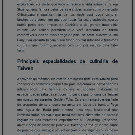
exploração, é à noite que você apreciará a vida animada da rua
Shuangcheng, famosa pelos bares e clubes, assim como o mercado
Chingkuang e suas cantinas de rua, onde você pode comprar
lanches para comer em qualquer lugar. Na costa sudoeste, nossos
hotéis perto dos templos de Confúcio e da grande imperatriz
celestial de Tainan permitem que você descubra de forma
confortável a cidade mais antiga do país. Na costa sudeste, a Ilha
Lanyu vai encantá-lo com o seu fundo do mar intocado e tradições
culturais, que foram guardadas com zelo por séculos pela tribo
Yami.
Principais especialidades da culinária de
Taiwan
Aproveite ao máximo sua estada em nossos hotéis em Taiwan para
conhecer os costumes gourmet do país. Descubra os novos sabores
influenciados pela herança chinesa e japonesa. Saboreie as
especialidades salgadas e doces típicas da gastronomia de Taiwan
em nossos restaurantes Golden Tulip. Caia em tentação e desfrute
de croquetes de caranguejo ou arroz em tubos de bambu. Peça
uma tigela de “Buda pula o muro”, uma sopa tradicional que
combina frutos do mar e que inclui mariscos, costelinha de porco e
Belo Horizonte Hotéis
cogumelos. Nos mercados, experimente o “luobatang” (rabanete,
arroz e sopa de carne de porco), o “bazang” (arroz grudento, carne
Brasília Hotéis
de porco e cogumelos) e o “jiaotsu” (ravioli de legumes ou carne no
Braga Hotéis
vapor). Entre itens essenciais do universo gastronômico de Taiwan,