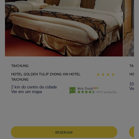
TAICHUNG
TAIPE
HOTEL GOLDEN TULIP ZHONG XIN HOTEL
HOTEL
TAICHUNG
10 km
2 km do centro da cidade
Ver 
Very Good
4.3
Ver em um mapa
4475 avaliações
RESERVAR