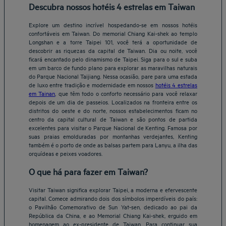
Descubra nossos hotéis 4 estrelas em Taiwan
Explore um destino incrível hospedando-se em nossos hotéis
confortáveis em Taiwan. Do memorial Chiang Kai-shek ao templo
Longshan e a torre Taipei 101, você terá a oportunidade de
descobrir as riquezas da capital de Taiwan. Dia ou noite, você
ficará encantado pelo dinamismo de Taipei. Siga para o sul e suba
em um barco de fundo plano para explorar as maravilhas naturais
do Parque Nacional Taijiang. Nessa ocasião, pare para uma estada
de luxo entre tradição e modernidade em nossos
hotéis 4 estrelas
em Tainan
, que têm todo o conforto necessário para você relaxar
depois de um dia de passeios. Localizados na fronteira entre os
distritos do oeste e do norte, nossos estabelecimentos ficam no
centro da capital cultural de Taiwan e são pontos de partida
excelentes para visitar o Parque Nacional de Kenting. Famosa por
suas praias emolduradas por montanhas verdejantes, Kenting
também é o porto de onde as balsas partem para Lanyu, a ilha das
orquídeas e peixes voadores.
O que há para fazer em Taiwan?
Visitar Taiwan significa explorar Taipei, a moderna e efervescente
capital. Comece admirando dois dos símbolos imperdíveis do país:
o Pavilhão Comemorativo de Sun Yat-sen, dedicado ao pai da
República da China, e ao Memorial Chiang Kai-shek, erguido em
homenagem ao ex-presidente de Taiwan. Para continuar sua