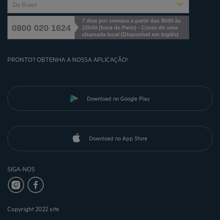
Do Brasil
7 dias por semana a partir das 8h00 às
0800 020 1624
22h00 (hora de Paris) - Custo de uma
chamada local
(
Disponível em Inglês
)
PRONTO? OBTENHA A NOSSA APLICAÇÃO!
Download no Google Play
Download no App Store
SIGA-NOS
Copyright 2022 site