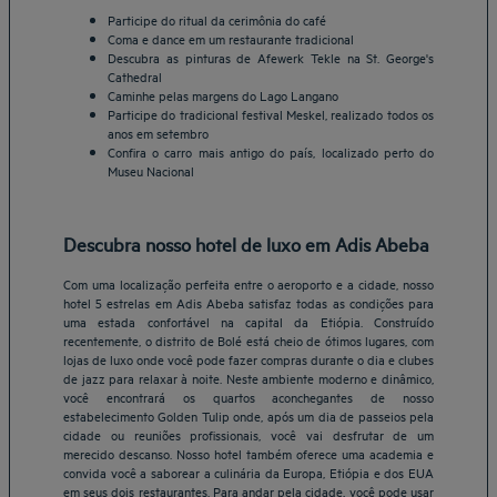
Participe do ritual da cerimônia do café
Coma e dance em um restaurante tradicional
Descubra as pinturas de Afewerk Tekle na St. George's
Cathedral
Caminhe pelas margens do Lago Langano
Participe do tradicional festival Meskel, realizado todos os
anos em setembro
Confira o carro mais antigo do país, localizado perto do
Museu Nacional
Descubra nosso hotel de luxo em Adis Abeba
Com uma localização perfeita entre o aeroporto e a cidade, nosso
hotel 5 estrelas em Adis Abeba satisfaz todas as condições para
uma estada confortável na capital da Etiópia. Construído
recentemente, o distrito de Bolé está cheio de ótimos lugares, com
lojas de luxo onde você pode fazer compras durante o dia e clubes
de jazz para relaxar à noite. Neste ambiente moderno e dinâmico,
você encontrará os quartos aconchegantes de nosso
estabelecimento Golden Tulip onde, após um dia de passeios pela
Belo Horizonte Hotéis
cidade ou reuniões profissionais, você vai desfrutar de um
merecido descanso. Nosso hotel também oferece uma academia e
Brasília Hotéis
convida você a saborear a culinária da Europa, Etiópia e dos EUA
Braga Hotéis
em seus dois restaurantes. Para andar pela cidade, você pode usar