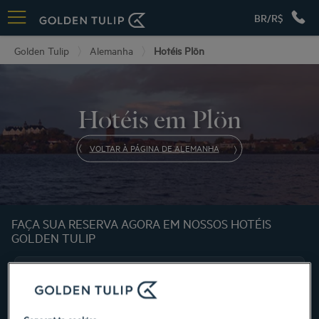
BR/R$
Golden Tulip
Alemanha
Hotéis Plön
Hotéis em Plön
VOLTAR À PÁGINA DE ALEMANHA
FAÇA SUA RESERVA AGORA EM NOSSOS HOTÉIS
GOLDEN TULIP