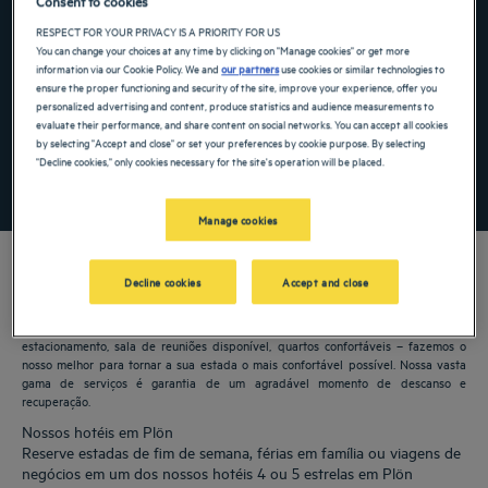
Consent to cookies
RESPECT FOR YOUR PRIVACY IS A PRIORITY FOR US
Navigate forward to interact with the calendar and select a date. Press the ques
Navigate backward to interact with the ca
You can change your choices at any time by clicking on "Manage cookies" or get more
information via our Cookie Policy. We and
our partners
use cookies or similar technologies to
ensure the proper functioning and security of the site, improve your experience, offer you
personalized advertising and content, produce statistics and audience measurements to
Adicionar código especial
evaluate their performance, and share content on social networks. You can accept all cookies
by selecting "Accept and close" or set your preferences by cookie purpose. By selecting
"Decline cookies," only cookies necessary for the site's operation will be placed.
PROCURAR
Manage cookies
Decline cookies
Accept and close
Os hotéis Golden Tulip lhe dão as boas-vindas a Plön. Restaurantes,
estacionamento, sala de reuniões disponível, quartos confortáveis – fazemos o
nosso melhor para tornar a sua estada o mais confortável possível. Nossa vasta
gama de serviços é garantia de um agradável momento de descanso e
recuperação.
Nossos hotéis em Plön
Reserve estadas de fim de semana, férias em família ou viagens de
negócios em um dos nossos hotéis 4 ou 5 estrelas em Plön