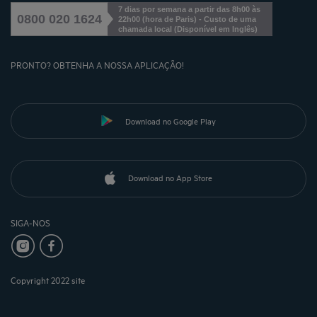
7 dias por semana a partir das 8h00 às
0800 020 1624
22h00 (hora de Paris) - Custo de uma
chamada local
(
Disponível em Inglês
)
PRONTO? OBTENHA A NOSSA APLICAÇÃO!
Download no Google Play
Download no App Store
SIGA-NOS
Copyright 2022 site