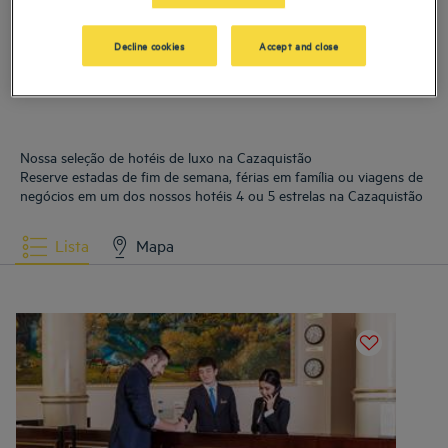
Hotéis
Almaty
Decline cookies
Accept and close
Nossa seleção de hotéis de luxo na Cazaquistão
Reserve estadas de fim de semana, férias em família ou viagens de
negócios em um dos nossos hotéis 4 ou 5 estrelas na Cazaquistão
Lista
Mapa