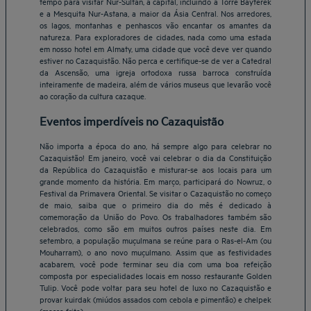
tempo para visitar Nur-Sultan, a capital, incluindo a Torre Bayterek
e a Mesquita Nur-Astana, a maior da Ásia Central. Nos arredores,
os lagos, montanhas e penhascos vão encantar os amantes da
natureza. Para exploradores de cidades, nada como uma estada
em nosso hotel em Almaty, uma cidade que você deve ver quando
estiver no Cazaquistão. Não perca e certifique-se de ver a Catedral
da Ascensão, uma igreja ortodoxa russa barroca construída
inteiramente de madeira, além de vários museus que levarão você
ao coração da cultura cazaque.
Eventos imperdíveis no Cazaquistão
Não importa a época do ano, há sempre algo para celebrar no
Cazaquistão! Em janeiro, você vai celebrar o dia da Constituição
da República do Cazaquistão e misturar-se aos locais para um
grande momento da história. Em março, participará do Nowruz, o
Festival da Primavera Oriental. Se visitar o Cazaquistão no começo
de maio, saiba que o primeiro dia do mês é dedicado à
comemoração da União do Povo. Os trabalhadores também são
celebrados, como são em muitos outros países neste dia. Em
setembro, a população muçulmana se reúne para o Ras-el-Am (ou
Belo Horizonte Hotéis
Mouharram), o ano novo muçulmano. Assim que as festividades
acabarem, você pode terminar seu dia com uma boa refeição
Brasília Hotéis
composta por especialidades locais em nosso restaurante Golden
Braga Hotéis
Tulip. Você pode voltar para seu hotel de luxo no Cazaquistão e
Fortaleza Hotéis
provar kuirdak (miúdos assados com cebola e pimentão) e chelpek
(massa frita).