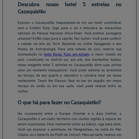
Descubra nosso hotel 5 estrelas no
Cazaquistão
Explore o Cazaquistão hospedando-se em um hotel confortável
com a Golden Tulip. Siga para o sul e descubra as maravilhas
naturais do Parque Nacional Altyn-Emel. Você prefere paisagens
urbanas? Então viaje para a capital, Nur-Sultan. Você pode conferir
a cidade do alto da Torre Bayterek ou visitar Karaganda e seu
Museu de Antropologia. Para uma estada de luxo, reserve sua
acomodação no
hotel Royal Tulip em Almaty
, a maior cidade do
país. Localizado no distrito sul, aos pés das montanhas Alatau,
nosso elegante hotel 5 estrelas no Cazaquistão abre suas portas
para um momento inesquecível. Você pode admirar os arredores
do terraço de seu quarto e descobrir a culinária local de nosso
restaurante, Touch the Flavour. Seja no bar do saguão, em nosso
terraço de verão ou em sua suíte, você pode relaxar entre as
visitas.
O que há para fazer no Cazaquistão?
No cruzamento entre a Europa Oriental e a Ásia Central, o
Cazaquistão é um vasto território com muitas regiões à espera de
serem exploradas. Para realmente voltar ao básico, siga para leste.
Você vai explorar a península de Manguistaou, na costa do Mar
Cáspio, ou o deserto do Platô de Ustyurt. Mais ao norte, reserve um