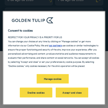
Navigate forward to interact with the calendar and select a date. Press the ques
Navigate backward to interact with the ca
Adicionar código especial
Consent to cookies
RESPECT FOR YOUR PRIVACY IS A PRIORITY FOR US
PROCURAR
You can change your choices at any time by clicking on "Manage cookies" or get more
information via our Cookie Policy. We and
our partners
use cookies or similar technologies to
ensure the proper functioning and security of the site, improve your experience, offer you
personalized advertising and content, produce statistics and audience measurements to
evaluate their performance, and share content on social networks. You can accept all cookies
by selecting "Accept and close" or set your preferences by cookie purpose. By selecting
"Decline cookies," only cookies necessary for the site's operation will be placed.
Surgindo no litoral do Golfo Pérsico, Abu Dhabi revela todo o seu esplendor na
vista de nosso hotel 4 estrelas. A capital dos Emirados Árabes Unidos cativa
Manage cookies
cada um de seus viajantes como uma sereia entoando uma linda canção. Entre
visitas ou reuniões, relaxe em nossas acomodações de luxo. Conforto e serviços de
qualidade se encontram para que sua estada seja um sucesso.
Decline cookies
Accept and close
PARA DESCOBRIR
ATIVIDADES