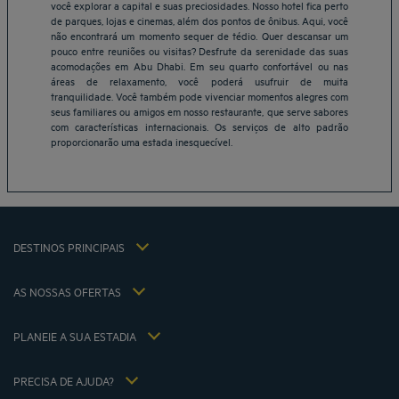
você explorar a capital e suas preciosidades. Nosso hotel fica perto
de parques, lojas e cinemas, além dos pontos de ônibus. Aqui, você
não encontrará um momento sequer de tédio. Quer descansar um
pouco entre reuniões ou visitas? Desfrute da serenidade das suas
Belo Horizonte Hotéis
acomodações em Abu Dhabi. Em seu quarto confortável ou nas
áreas de relaxamento, você poderá usufruir de muita
Brasília Hotéis
tranquilidade. Você também pode vivenciar momentos alegres com
Braga Hotéis
seus familiares ou amigos em nosso restaurante, que serve sabores
Fortaleza Hotéis
com características internacionais. Os serviços de alto padrão
proporcionarão uma estada inesquecível.
Natal Hotéis
São Paulo Hotéis
Vitoria Hotéis
Avisos legais
Hôtels Bangkok
Termos e condições
Hôtels La Baule
DESTINOS PRINCIPAIS
Política de Dados Pessoais
Hôtels Saint-Malo
Política relativa ao uso de cookies
Hôtels Lyon
AS NOSSAS OFERTAS
Termos e Condições Gerais de Uso do Flavours Instant Benefit
Oferta de fuga com pequeno-almoço incluído
Termos e Condições de Uso
Taxa de sócios
A minha reserva
PLANEIE A SUA ESTADIA
Politiques de taxes 2023
Reuniões e eventos
Politiques de taxes 2022
Hôtels et Inspirations
Política fiscal 2021
PRECISA DE AJUDA?
Perguntas frequentes