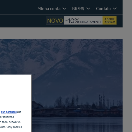
Minha conta
BR/R$
Contato
d
our partners
use
personalized
 social networks.
kies," only cookies