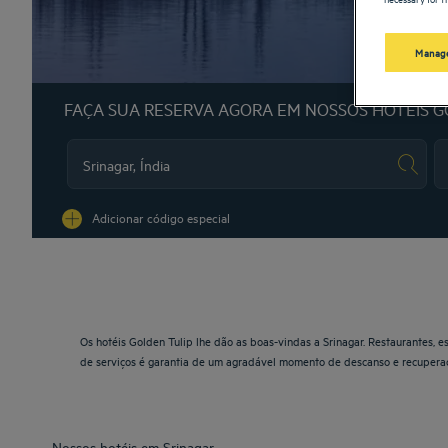
Manage
FAÇA SUA RESERVA AGORA EM NOSSOS HOTÉIS G
Na
Adicionar código especial
Os hotéis Golden Tulip lhe dão as boas-vindas a Srinagar. Restaurantes, e
de serviços é garantia de um agradável momento de descanso e recupera
Nossos hotéis em Srinagar