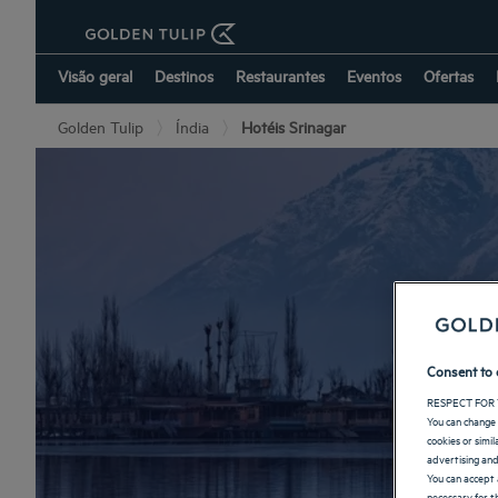
Visão geral
Destinos
Restaurantes
Eventos
Ofertas
Golden Tulip
Índia
Hotéis Srinagar
Consent to 
RESPECT FOR 
You can change 
cookies or simi
advertising and
You can accept 
necessary for th