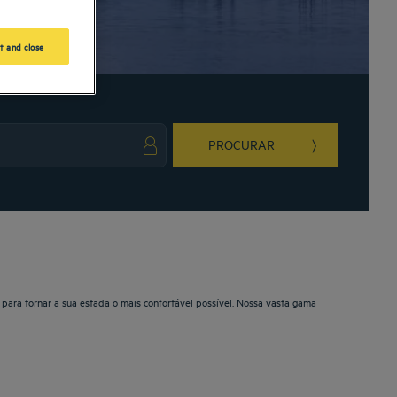
t and close
PROCURAR
ark key to get the keyboard shortcuts for changing dates.
ct a date. Press the question mark key to get the keyboard shortcuts for changing da
 para tornar a sua estada o mais confortável possível. Nossa vasta gama