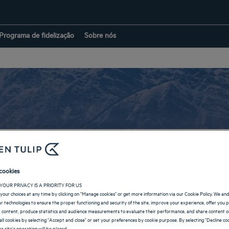
Programa de fidelização
Sobre nós
Hotel Srinagar
cookies
YOUR PRIVACY IS A PRIORITY FOR US
REGRESSAR À PÁGINA DE INDIA
your choices at any time by clicking on "Manage cookies" or get more information via our Cookie Policy. We an
lar technologies to ensure the proper functioning and security of the site, improve your experience, offer you 
 content, produce statistics and audience measurements to evaluate their performance, and share content on
all cookies by selecting "Accept and close" or set your preferences by cookie purpose. By selecting "Decline coo
e site's operation will be placed.