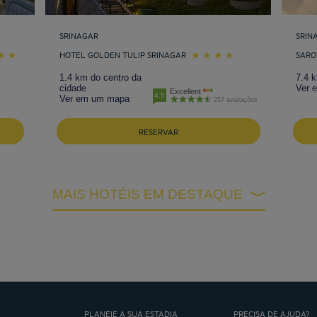
SRINAGAR
SRIN
HOTEL GOLDEN TULIP SRINAGAR
SARO
1.4 km do centro da
7.4 
cidade
Ver 
Excellent
4.5
Ver em um mapa
257 avaliações
RESERVAR
MAIS HOTÉIS EM DESTAQUE
PLANEIE A SUA ESTADIA
PRECISA DE AJUDA?