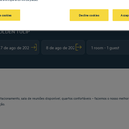
 cookies
Decline cookies
Accep
OLDEN TULIP
vigate forward to interact with the calendar and select a date. Press the question m
Navigate backward to interact with the calendar and sele
stacionamento, sala de reuniões disponível, quartos confortáveis – fazemos o nosso melhor
ção.