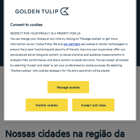
Navigate forward to interact with the calendar and select a date. Press the ques
Navigate backward to interact with the ca
Consent to cookies
Adicionar código especial
RESPECT FOR YOUR PRIVACY IS A PRIORITY FOR US
You can change your choices at any time by clicking on "Manage cookies" or get more
information via our Cookie Policy. We and
our partners
use cookies or similar technologies to
ensure the proper functioning and security of the site, improve your experience, offer you
PROCURAR
personalized advertising and content, produce statistics and audience measurements to
evaluate their performance, and share content on social networks. You can accept all cookies
by selecting "Accept and close" or set your preferences by cookie purpose. By selecting
"Decline cookies," only cookies necessary for the site's operation will be placed.
Manage cookies
Os hotéis Golden Tulip lhe dão as boas-vindas à Nova Aquitânia. Restaurantes,
estacionamento, sala de reuniões disponível, quartos confortáveis – fazemos o
nosso melhor para tornar a sua estada o mais confortável possível. Nossa vasta
Decline cookies
Accept and close
gama de serviços é garantia de um agradável momento de descanso e
recuperação.
Nossas cidades na região da