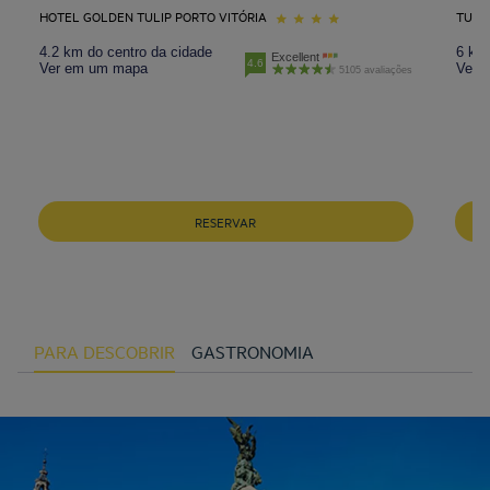
HOTEL GOLDEN TULIP PORTO VITÓRIA
TULIP
4.2 km do centro da cidade
6 km 
Excellent
4.6
Ver em um mapa
Ver 
5105 avaliações
RESERVAR
PARA DESCOBRIR
GASTRONOMIA