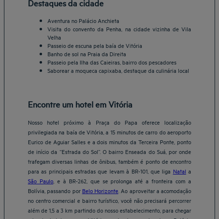
Destaques da cidade
Aventura no Palácio Anchieta
Visita do convento da Penha, na cidade vizinha de Vila
Velha
Passeio de escuna pela baía de Vitória
Banho de sol na Praia da Direita
Passeio pela Ilha das Caieiras, bairro dos pescadores
Saborear a moqueca capixaba, destaque da culinária local
Encontre um hotel em Vitória
Nosso hotel próximo à Praça do Papa oferece localização
privilegiada na baía de Vitória, a 15 minutos de carro do aeroporto
Eurico de Aguiar Salles e a dois minutos da Terceira Ponte, ponto
de início da “Estrada do Sol”. O bairro Enseada do Suá, por onde
trafegam diversas linhas de ônibus, também é ponto de encontro
para as principais estradas que levam à BR-101, que liga
Natal
a
São Paulo
, e à BR-262, que se prolonga até a fronteira com a
Bolívia, passando por
Belo Horizonte
. Ao aproveitar a acomodação
no centro comercial e bairro turístico, você não precisará percorrer
além de 1,5 a 3 km partindo do nosso estabelecimento, para chegar