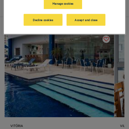
Manage cookies
Lista
Mapa
Decline cookies
Accept and close
VITÓRIA
VILA