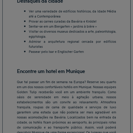
Destaques da cidade
Ver uma variedade de edifícios históricos, da Idade Média
até a Contemporânea
Provar as carnes curadas da Bavária e Knödel
Sentar-se em um Biergarten « jardins à bière »
Visitar os diversos museus dedicados a arte, paleontologia,
egiptologia.
Admirar a arquitetura regional cercada por edifícios
futuristas
Passear pelo Isar e Englischer Garten
Encontre um hotel em Munique
Que tal passar um fim de semana na Europa? Reserve seu quarto
em um dos nossos confortáveis hotéis em Munique. Nossas equipes
Golden Tulip receberão você em um ambiente tranquilo. Como
oásis de serenidade em meio à agitação urbana, nossos
estabelecimentos são um convite ao relaxamento. Atmosfera
tranquila, roupas de cama de qualidade e serviços de luxo
garantem uma estada que não poderia ser mais agradável em
nossas acomodações na Bavária. Localizados bem na entrada da
cidade, os hotéis ficam próximos ao aeroporto, às principais rotas
de comunicação e ao transporte público. Assim, você poderá
Belo Horizonte Hotéis
descobrir Munique de uma forma excepcional. Os lugares que você