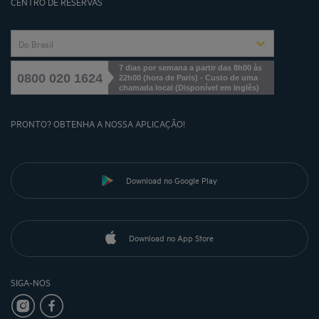
CENTRO DE RESERVAS
Do Brasil
7 dias por semana a partir das 8h00 às
0800 020 1624
22h00 (hora de Paris) - Custo de uma
chamada local
(
Disponível em Inglês
)
PRONTO? OBTENHA A NOSSA APLICAÇÃO!
Download no Google Play
Download no App Store
SIGA-NOS