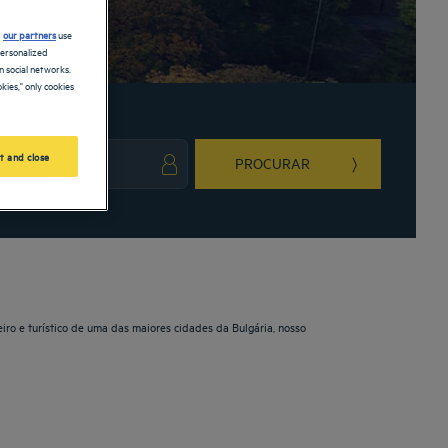
d
our partners
use
personalized
 social networks.
kies," only cookies
t and close
PROCURAR
ark key to get the keyboard shortcuts for changing dates.
ct a date. Press the question mark key to get the keyboard shortcuts for changing da
ro e turístico de uma das maiores cidades da Bulgária, nosso