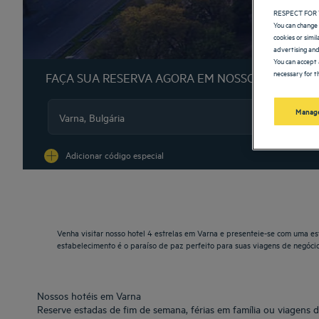
RESPECT FOR 
You can change 
cookies or simi
advertising and
You can accept 
necessary for th
FAÇA SUA RESERVA AGORA EM NOSSOS HOTÉIS G
Manage
Na
Adicionar código especial
Venha visitar nosso hotel 4 estrelas em Varna e presenteie-se com uma es
estabelecimento é o paraíso de paz perfeito para suas viagens de negócios
Nossos hotéis em Varna
Reserve estadas de fim de semana, férias em família ou viagens 