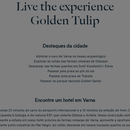
Live the experience
Golden Tulip
Destaques da cidade
Admirar o ouro de Varna no museu arqueológico
Explorar as ruínas das termas romanas de Odessos
Descansar nas termas quentes em Sveti Konstantin i Elena
Passear pela praia ao pôr do sol
Passear pela praia de Trakata
Passear no parque nacional Golden Sands.
Encontre um hotel em Varna
apenas 20 minutos de carro do aeroporto internacional e a 10 minutos da estação de trem.
Espanha à Geórgia, e da rodovia E87, que conecta Odessa a Antália. Nossa localização centr
s. Durante a estada em nosso hotel próximo às termas romanas de Varna, aproveite a oportu
tante porto industrial do Mar Negro. Ao voltar, descanse em nossos luxuosos quartos ou s