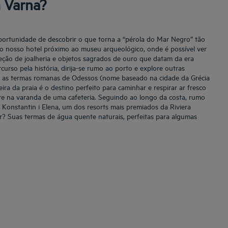
 Varna?
portunidade de descobrir o que torna a “pérola do Mar Negro” tão
 do nosso hotel próximo ao museu arqueológico, onde é possível ver
eção de joalheria e objetos sagrados de ouro que datam da era
curso pela história, dirija-se rumo ao porto e explore outras
a: as termas romanas de Odessos (nome baseado na cidade da Grécia
ira da praia é o destino perfeito para caminhar e respirar ar fresco
te na varanda de uma cafeteria. Seguindo ao longo da costa, rumo
i Konstantin i Elena, um dos resorts mais premiados da Riviera
r? Suas termas de água quente naturais, perfeitas para algumas