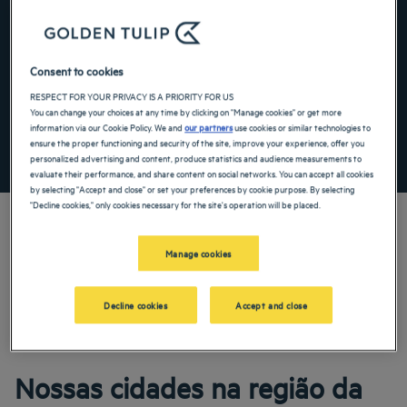
Navigate forward to interact with the calendar and select a date. Press the ques
Navigate backward to interact with the ca
Consent to cookies
Adicionar código especial
RESPECT FOR YOUR PRIVACY IS A PRIORITY FOR US
You can change your choices at any time by clicking on "Manage cookies" or get more
information via our Cookie Policy. We and
our partners
use cookies or similar technologies to
ensure the proper functioning and security of the site, improve your experience, offer you
PROCURAR
personalized advertising and content, produce statistics and audience measurements to
evaluate their performance, and share content on social networks. You can accept all cookies
by selecting "Accept and close" or set your preferences by cookie purpose. By selecting
"Decline cookies," only cookies necessary for the site's operation will be placed.
Manage cookies
Os hotéis Golden Tulip lhe dão as boas-vindas à Aquitânia. Restaurantes,
estacionamento, sala de reuniões disponível, quartos confortáveis – fazemos o
nosso melhor para tornar a sua estada o mais confortável possível. Nossa vasta
Decline cookies
Accept and close
gama de serviços é garantia de um agradável momento de descanso e
recuperação.
Nossas cidades na região da