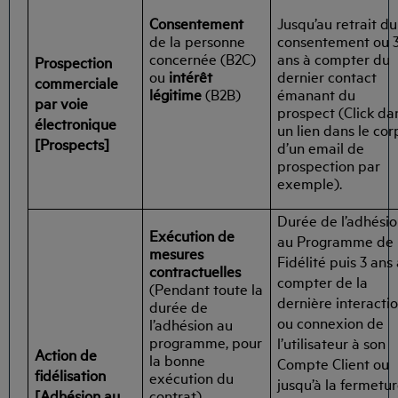
Consentement
Jusqu’au retrait du
de la personne
consentement ou 
concernée (B2C)
ans à compter du
Prospection
ou
intérêt
dernier contact
commerciale
légitime
(B2B)
émanant du
par voie
prospect (Click da
électronique
un lien dans le cor
[Prospects]
d’un email de
prospection par
exemple).
Durée de l’adhési
Exécution de
au Programme de
mesures
Fidélité puis 3 ans
contractuelles
compter de la
(Pendant toute la
dernière interacti
durée de
ou connexion de
l’adhésion au
programme, pour
l’utilisateur à son
Action de
la bonne
Compte Client ou
fidélisation
exécution du
jusqu’à la fermetu
[Adhésion au
contrat)