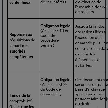
de ses intérêts.
d’extinction de
contentieux
l’ensemble des voi
de recours.
Obligation légale
Jusqu’à la fin des
(Article 77-1-1 du
opérations liées à
Réponse aux
Code de
l’exécution de la
réquisitions de
procédure
demande puis 1 an
pénale)
la part des
compter de la dat
autorités
d’envoi des
compétentes
éléments aux
autorités.
Obligation légale
Ces documents so
(Article L123-22
sécurisés dans un
du Code de
base d’archivage
commerce.)
spécifique et ne
Tenue de la
peuvent faire l’obj
comptabilité
du droit
(telles que les