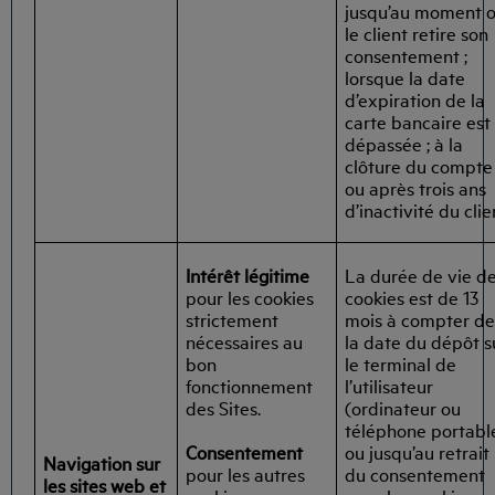
jusqu’au moment 
le client retire son
consentement ;
lorsque la date
d’expiration de la
carte bancaire est
dépassée ; à la
clôture du compte
ou après trois ans
d’inactivité du clie
Intérêt légitime
La durée de vie d
pour les cookies
cookies est de 13
strictement
mois à compter d
nécessaires au
la date du dépôt s
bon
le terminal de
fonctionnement
l’utilisateur
des Sites.
(ordinateur ou
téléphone portabl
Consentement
ou jusqu’au retrait
Navigation sur
pour les autres
du consentement
les sites web et