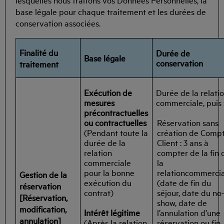
base légale pour chaque traitement et les durées de
conservation associées.
Finalité du
Durée de
Base légale
conservation
traitement
Exécution de
Durée de la relati
mesures
commerciale, puis 
précontractuelles
Réservation sans
ou contractuelles
création de Comp
(Pendant toute la
Client : 3 ans à
durée de la
compter de la fin 
relation
la
commerciale
relationcommerci
pour la bonne
Gestion de la
(date de fin du
exécution du
réservation
séjour, date du no
contrat)
[Réservation,
show, date de
modification,
Intérêt légitime
l’annulation d’une
annulation]
(Après la relation
réservation ou fin