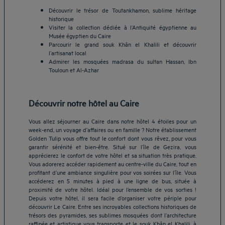
Découvrir le trésor de Toutankhamon, sublime héritage
historique
Visiter la collection dédiée à l’Antiquité égyptienne au
Musée égyptien du Caire
Parcourir le grand souk Khân el Khalili et découvrir
l’artisanat local
Admirer les mosquées madrasa du sultan Hassan, Ibn
Touloun et Al-Azhar
Découvrir notre hôtel au Caire
Vous allez séjourner au Caire dans notre hôtel 4 étoiles pour un
week-end, un voyage d’affaires ou en famille ? Notre établissement
Golden Tulip vous offre tout le confort dont vous rêvez, pour vous
garantir sérénité et bien-être. Situé sur l’île de Gezira, vous
apprécierez le confort de votre hôtel et sa situation très pratique.
Vous adorerez accéder rapidement au centre-ville du Caire, tout en
profitant d’une ambiance singulière pour vos soirées sur l’île. Vous
accéderez en 5 minutes à pied à une ligne de bus, située à
proximité de votre hôtel. Idéal pour l’ensemble de vos sorties !
Hôtels Aix-les-Bains
Depuis votre hôtel, il sera facile d’organiser votre périple pour
découvrir Le Caire. Entre ses incroyables collections historiques de
Hôtels Marseille
trésors des pyramides, ses sublimes mosquées dont l’architecture
Hôtels Strasbourg
raffinée et artistique vous transporte et le souk Khân el Khalili, à