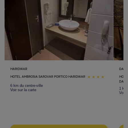
Hôtels
Hosur
Hôtels
Hyderabad
Hôtels
Jaipur
Hôtels
Jalandhar
Hôtels
Jammu
Hôtels
Jhansi
Hôtels
Junagadh
Hôtels
Khajurâho
HARIDWAR
DALH
HOTEL AMBROSIA SAROVAR PORTICO HARIDWAR
HOTE
Hôtels
Lucknow
Hôtels
Mahabalipuram
DALH
6 km du centre-ville
1 km 
Voir sur la carte
Voir 
Hôtels
Manali
Hôtels
Mathura
Hôtels
Morbi
Hôtels
Mumbai