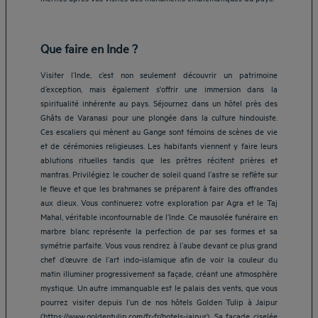
Que faire en Inde ?
Visiter l’Inde, c’est non seulement découvrir un patrimoine
d’exception, mais également s'offrir une immersion dans la
spiritualité inhérente au pays. Séjournez dans un hôtel près des
Ghâts de Varanasi pour une plongée dans la culture hindouiste.
Ces escaliers qui mènent au Gange sont témoins de scènes de vie
et de cérémonies religieuses. Les habitants viennent y faire leurs
ablutions rituelles tandis que les prêtres récitent prières et
mantras. Privilégiez le coucher de soleil quand l’astre se reflète sur
le fleuve et que les brahmanes se préparent à faire des offrandes
aux dieux. Vous continuerez votre exploration par Agra et le Taj
Mahal, véritable incontournable de l’Inde. Ce mausolée funéraire en
marbre blanc représente la perfection de par ses formes et sa
symétrie parfaite. Vous vous rendrez à l’aube devant ce plus grand
chef d’œuvre de l’art indo-islamique afin de voir la couleur du
matin illuminer progressivement sa façade, créant une atmosphère
mystique. Un autre immanquable est le palais des vents, que vous
pourrez visiter depuis l’un de nos hôtels Golden Tulip à Jaipur
(https://www.goldentulip.com/fr-fr/hotels-jaipur). Sa façade ciselée