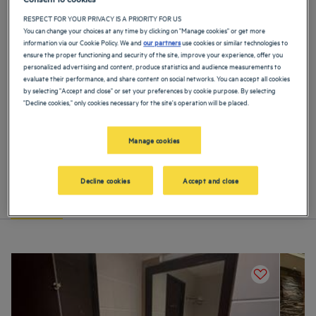
Hôtels
Agra
Hôtels
Ahmedabad
RESPECT FOR YOUR PRIVACY IS A PRIORITY FOR US
You can change your choices at any time by clicking on "Manage cookies" or get more
information via our Cookie Policy. We and
our partners
use cookies or similar technologies to
Hôtels
Amritsar
Hôtels
Baddi
ensure the proper functioning and security of the site, improve your experience, offer you
personalized advertising and content, produce statistics and audience measurements to
evaluate their performance, and share content on social networks. You can accept all cookies
Hôtels
Bangalore
Hôtels
Bhavnagar
by selecting "Accept and close" or set your preferences by cookie purpose. By selecting
AFFICHER PLUS
"Decline cookies," only cookies necessary for the site's operation will be placed.
Hôtels
Bhiwadi
Hôtels
Calcutta
Manage cookies
Notre sélection d'hôtels en Inde
Réservez dans l'un de nos hôtels 3 et 4 étoiles pour vos week-
ends, séjours en famille ou voyages d’affaires en Inde
Hôtels
Chandigarh
Hôtels
Dehradun
Decline cookies
Accept and close
Liste
Carte
Hôtels
Faridabad
Hôtels
Ghaziabad
Hôtels
Goa
Hôtels
Gorakhpur
Hôtels
Gurgaon
Hôtels
Haridwar