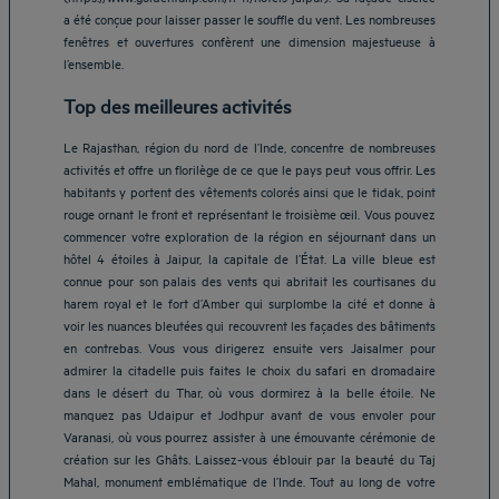
a été conçue pour laisser passer le souffle du vent. Les nombreuses
fenêtres et ouvertures confèrent une dimension majestueuse à
l’ensemble.
Top des meilleures activités
Le Rajasthan, région du nord de l’Inde, concentre de nombreuses
activités et offre un florilège de ce que le pays peut vous offrir. Les
habitants y portent des vêtements colorés ainsi que le tidak, point
rouge ornant le front et représentant le troisième œil. Vous pouvez
commencer votre exploration de la région en séjournant dans un
hôtel 4 étoiles à Jaipur, la capitale de l’État. La ville bleue est
connue pour son palais des vents qui abritait les courtisanes du
harem royal et le fort d’Amber qui surplombe la cité et donne à
voir les nuances bleutées qui recouvrent les façades des bâtiments
en contrebas. Vous vous dirigerez ensuite vers Jaisalmer pour
admirer la citadelle puis faites le choix du safari en dromadaire
dans le désert du Thar, où vous dormirez à la belle étoile. Ne
manquez pas Udaipur et Jodhpur avant de vous envoler pour
Varanasi, où vous pourrez assister à une émouvante cérémonie de
création sur les Ghâts. Laissez-vous éblouir par la beauté du Taj
Hôtels Aix-les-Bains
Mahal, monument emblématique de l’Inde. Tout au long de votre
Hôtels Marseille