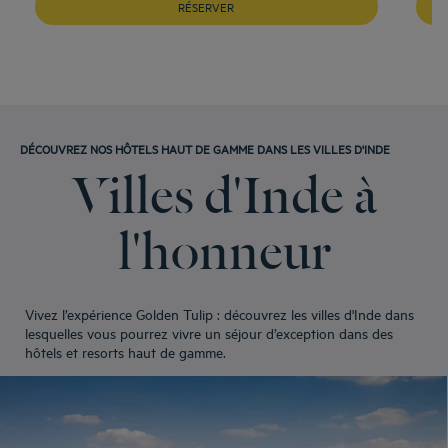
Hôtels
Mussoorie
RÉSERVER
Hôtels
Navi Mumbai
Hôtels
Navi Mumbai
Hôtels
New Delhi
Hôtels
Noida
Hôtels
Palampur
DÉCOUVREZ NOS HÔTELS HAUT DE GAMME DANS LES VILLES D'INDE
Villes d'Inde à
Hôtels
Panipat
Hôtels
Puducherry
l'honneur
Hôtels
Rajkot
Hôtels
Ranchi
Hôtels
Roorkee
Hôtels
Shravasti
Vivez l’expérience Golden Tulip : découvrez les villes d'Inde dans
lesquelles vous pourrez vivre un séjour d’exception dans des
hôtels et resorts haut de gamme.
Hôtels
Siliguri
Hôtels
Solapur
Hôtels
Srinagar
Hôtels
Tirupati