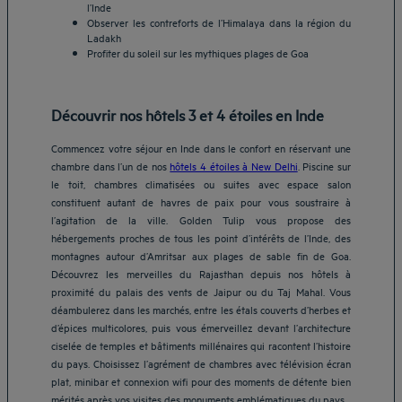
l’Inde
Observer les contreforts de l’Himalaya dans la région du
Ladakh
Profiter du soleil sur les mythiques plages de Goa
Découvrir nos hôtels 3 et 4 étoiles en Inde
Commencez votre séjour en Inde dans le confort en réservant une
chambre dans l’un de nos
hôtels 4 étoiles à New Delhi
. Piscine sur
le toit, chambres climatisées ou suites avec espace salon
constituent autant de havres de paix pour vous soustraire à
l’agitation de la ville. Golden Tulip vous propose des
hébergements proches de tous les point d’intérêts de l’Inde, des
montagnes autour d’Amritsar aux plages de sable fin de Goa.
Découvrez les merveilles du Rajasthan depuis nos hôtels à
proximité du palais des vents de Jaipur ou du Taj Mahal. Vous
déambulerez dans les marchés, entre les étals couverts d’herbes et
d’épices multicolores, puis vous émerveillez devant l’architecture
ciselée de temples et bâtiments millénaires qui racontent l’histoire
du pays. Choisissez l’agrément de chambres avec télévision écran
plat, minibar et connexion wifi pour des moments de détente bien
mérités après vos visites des monuments emblématiques du pays.