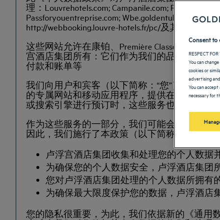
理：Louvrehotels.com; Campanile.com; Premiereclasse.c
Passforyouentreprise.com; Wbe.goldentulip.com; webbo
http://webbooking.louvre-hotels.fr/pc/及其关联
Consent to 
这些网站允许在康铂、Première Class
RESPECT FOR 
宫酒店集团所有：它们作为我们的品牌特许经营
You can change 
付款和账单等
cookies or simi
advertising and
我们向用户和宾客（以下简称：“您”）通过我
You can accept 
的专属网站和移动应用程序，提供在线酒店客房
necessary for th
或搜索引擎进行预订时，这些服务也可能全部
Manage
作为这些服务的一部分，我们可能会收集和处
因此，我们施行了本政策（以下简称为“个人数
卢浮宫酒店集团收集和处理您的个人数据
为确保您的个人数据安全，卢浮酒店集团
您对卢浮酒店集团处理的个人数据所拥有
为确保最大限度保护您的数据，卢浮酒店
您的隐私很重要，为此，我们依据新的《通用