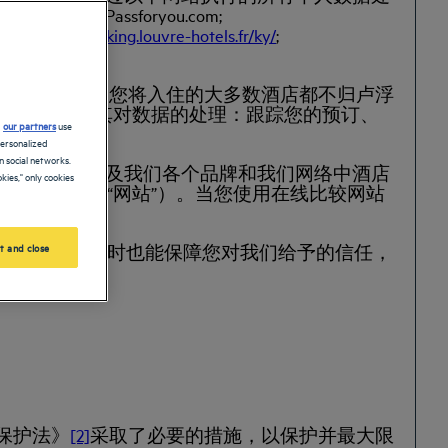
elforyou.com; Passforyou.com;
;
http://webbooking.louvre-hotels.fr/ky/
;
）进行预订。请注意，您将入住的大多数酒店都不归卢浮
酒店自行负责其对数据的处理：跟踪您的预订、
d
our partners
use
personalized
 social networks.
are-dream
）以及我们各个品牌和我们网络中酒店
kies," only cookies
（以下简称“网站”）。当您使用在线比较网站
t and close
至关重要，同时也能保障您对我们给予的信任，
事宜：
据保护法》
[2]
采取了必要的措施，以保护并最大限