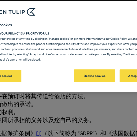
om; Kyriad.com; Goldentulip.com; Pro.louvrehotels.com; Hot
oking.louvre-hotels.fr;
http://webbooking.louvre-hotels.fr/ca/
的子域。
cookies
e、凯里亚德酒店和郁锦香酒店（以下简称“我们的“酒店”
YOUR PRIVACY IS A PRIORITY FOR US
/管理酒店，由完全自主和独立的实体运营。因此，
your choices at any time by clicking on "Manage cookies" or get more information via our Cookie Policy. We an
lar technologies to ensure the proper functioning and security of the site, improve your experience, offer you 
 content, produce statistics and audience measurements to evaluate their performance, and share content on
们的在线网站（网址：
https://www.louvrehotels.com/fr/do-d
all cookies by selecting "Accept and close" or set your preferences by cookie purpose. By selecting "Decline coo
预订和相关服务（例如我们的会员计划、活动或竞赛）
e site's operation will be placed.
或部分提供给您。
 cookies
Decline cookies
Accep
理有关您的某些个人数据。尊重您的隐私对于我们而言
据政策”），力求在展现透明度的同时，向您说明如下
并在预订时将其传送给酒店的方法。
所做出的承诺。
的权利。
集团所承担的义务以及您自己的义务。
数据保护条例》
[1]
（以下简称为 “GDPR”）和《法国数