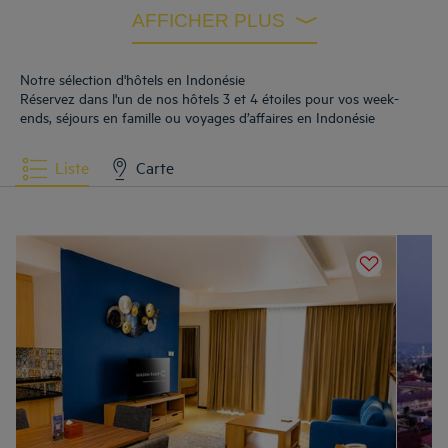
AFFICHER PLUS
Hôtels
Makassar
Hôtels
Malang
Notre sélection d'hôtels en Indonésie
Réservez dans l'un de nos hôtels 3 et 4 étoiles pour vos week-
ends, séjours en famille ou voyages d’affaires en Indonésie
Hôtels
Pontianak
Hôtels
Tabanan
Liste
Carte
Hôtels
Tangerang