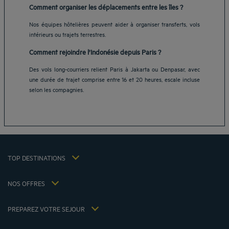
Comment organiser les déplacements entre les îles ?
Nos équipes hôtelières peuvent aider à organiser transferts, vols
intérieurs ou trajets terrestres.
Hôtels Aix-les-Bains
Comment rejoindre l’Indonésie depuis Paris ?
Hôtels Marseille
Des vols long-courriers relient Paris à Jakarta ou Denpasar, avec
Hôtels Strasbourg
une durée de trajet comprise entre 16 et 20 heures, escale incluse
Hôtels Bordeaux
selon les compagnies.
Hôtels Paris
Mentions légales
Hôtels Shanghai
Conditions générales de vente
Hôtels Pornic
Politique des données personnelles
Hôtels Bangkok
Politique d'utilisation des cookies
Hôtels La Baule
TOP DESTINATIONS
Conditions générales d'utilisation Flavours Instant Benefit
Hôtels Saint-Malo
Conditions générales d'utilisation
Hôtels Lyon
NOS OFFRES
Politiques de taxes 2023
Offre évasion petit-déjeuner inclus
Ma réservation
Politiques de taxes 2022
Tarif membre
Réunions et événements
PREPAREZ VOTRE SEJOUR
Politiques de taxes 2021
Hôtels et Inspirations
Espace carrière
Nos Standards de Développement Durable