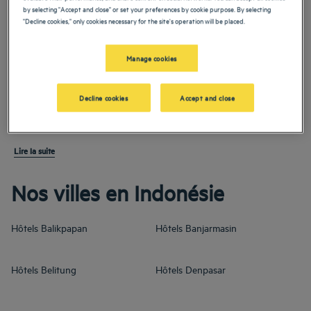
by selecting "Accept and close" or set your preferences by cookie purpose. By selecting
"Decline cookies," only cookies necessary for the site's operation will be placed.
Des hôtels aux implantations variées, au plus près des
réalités locales
Manage cookies
Decline cookies
Accept and close
Nos hôtels de
Lire la suite
Nos villes en Indonésie
Hôtels
Balikpapan
Hôtels
Banjarmasin
Hôtels
Belitung
Hôtels
Denpasar
Hôtels
Jakarta
Hôtels
Kuta