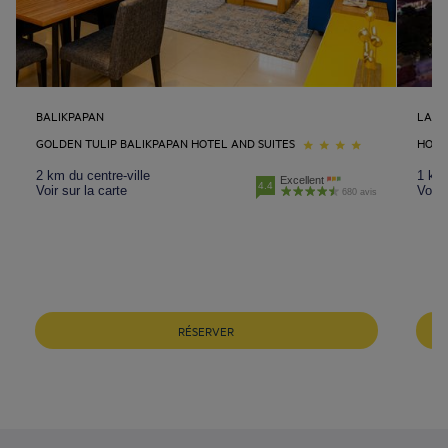
BALIKPAPAN
LAM
GOLDEN TULIP BALIKPAPAN HOTEL AND SUITES
HOTE
2 km du centre-ville
1 km 
Excellent
4.4
Voir sur la carte
Voir 
680 avis
RÉSERVER