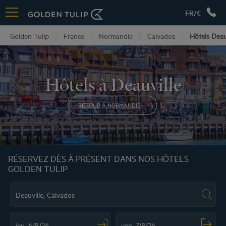
FR/€
Golden Tulip
France
Normandie
Calvados
Hôtels Deau
Hôtels à Deauville
RETOUR À NORMANDIE
RÉSERVEZ DÈS À PRÉSENT DANS NOS HÔTELS
GOLDEN TULIP