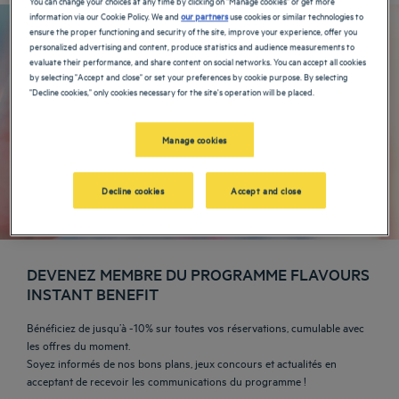
You can change your choices at any time by clicking on "Manage cookies" or get more
information via our Cookie Policy. We and
our partners
use cookies or similar technologies to
ensure the proper functioning and security of the site, improve your experience, offer you
personalized advertising and content, produce statistics and audience measurements to
evaluate their performance, and share content on social networks. You can accept all cookies
by selecting "Accept and close" or set your preferences by cookie purpose. By selecting
"Decline cookies," only cookies necessary for the site's operation will be placed.
Manage cookies
Decline cookies
Accept and close
DEVENEZ MEMBRE DU PROGRAMME FLAVOURS
INSTANT BENEFIT
Bénéficiez de jusqu’à -10% sur toutes vos réservations, cumulable avec
les offres du moment.
Soyez informés de nos bons plans, jeux concours et actualités en
acceptant de recevoir les communications du programme !