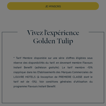
JE M'INSCRIS
Vivez l'expérience
Golden Tulip
* Tarif Membre disponible sur une série d’offres éligibles sous
réserve des disponibilités du tarif, en devenant membre Flavours
Instant Benefit (adhésion gratuite). Le tarif membre -10%
Hôtels Aix-les-Bains
s’applique dans les Etablissements des Marques Commerciales de
Hôtels Marseille
LOUVRE HOTELS (à l’exception de PREMIERE CLASSE dont le
Hôtels Strasbourg
tarif est de -5%). Voir conditions générales d'utilisation du
Hôtels Bordeaux
programme Flavours Instant Benefit.
Hôtels Paris
Mentions légales
Hôtels Shanghai
Conditions générales de vente
Hôtels Pornic