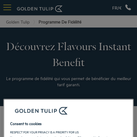
FR/€
Golden Tulip
Programme De Fidélité
Découvrez Flavours Instant
Benefit
Le programme de fidélité qui vous permet de bénéficier du meilleur
tarif garanti.
Vos avantages
Consent to cookies
RESPECT FOR YOUR PRIVACY IS A PRIORITY FOR US