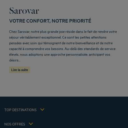
Sarovar
VOTRE CONFORT, NOTRE PRIORITÉ
Chez Sarovar, notre plus grande joie réside dans le fait de rendre votre
séjour véritablement exceptionnel. Ce sont les petites attentions
pensées avec soin qui témoignent de notre bienveillance et de notre
capacité à comprendre vos besoins. Au-delà des standards de service
Hôtels Aix-les-Bains
élevés, nous adoptons une approche personnalisée, anticipant vos
Hôtels Marseille
désirs...
Hôtels Strasbourg
Lire la suite
Hôtels Bordeaux
Hôtels Paris
Mentions légales
Hôtels Shanghai
Conditions générales de vente
Hôtels Pornic
Politique des données personnelles
Hôtels Bangkok
Politique d'utilisation des cookies
Hôtels La Baule
TOP DESTINATIONS
Conditions générales d'utilisation Flavours Instant Benefit
Hôtels Saint-Malo
Conditions générales d'utilisation
Hôtels Lyon
NOS OFFRES
Politiques de taxes 2023
Offre évasion petit-déjeuner inclus
Ma réservation