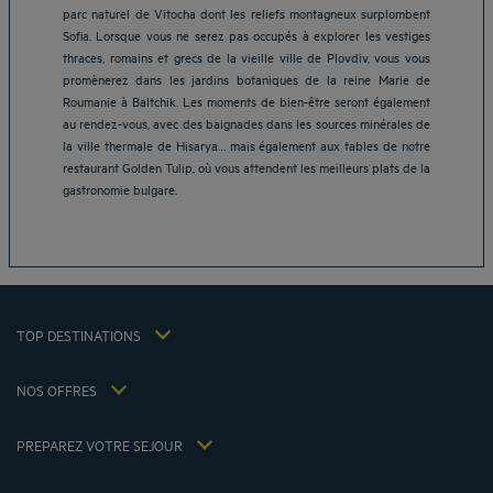
parc naturel de Vitocha dont les reliefs montagneux surplombent
Sofia. Lorsque vous ne serez pas occupés à explorer les vestiges
thraces, romains et grecs de la vieille ville de Plovdiv, vous vous
promènerez dans les jardins botaniques de la reine Marie de
Roumanie à Baltchik. Les moments de bien-être seront également
Hôtels Aix-les-Bains
au rendez-vous, avec des baignades dans les sources minérales de
Hôtels Marseille
la ville thermale de Hisarya… mais également aux tables de notre
Hôtels Strasbourg
restaurant Golden Tulip, où vous attendent les meilleurs plats de la
Hôtels Bordeaux
gastronomie bulgare.
Hôtels Paris
Mentions légales
Hôtels Shanghai
Conditions générales de vente
Hôtels Pornic
Politique des données personnelles
Hôtels Bangkok
Politique d'utilisation des cookies
Hôtels La Baule
TOP DESTINATIONS
Conditions générales d'utilisation Flavours Instant Benefit
Hôtels Saint-Malo
Conditions générales d'utilisation
Hôtels Lyon
NOS OFFRES
Politiques de taxes 2023
Offre évasion petit-déjeuner inclus
Ma réservation
Politiques de taxes 2022
Tarif membre
Réunions et événements
PREPAREZ VOTRE SEJOUR
Politiques de taxes 2021
Hôtels et Inspirations
Espace carrière
Nos Standards de Développement Durable