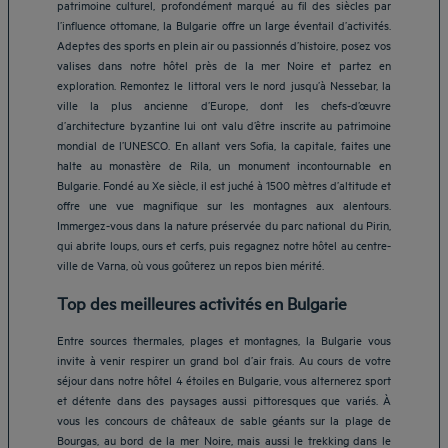
patrimoine culturel, profondément marqué au fil des siècles par
l’influence ottomane, la Bulgarie offre un large éventail d’activités.
Adeptes des sports en plein air ou passionnés d’histoire, posez vos
valises dans notre hôtel près de la mer Noire et partez en
exploration. Remontez le littoral vers le nord jusqu’à Nessebar, la
ville la plus ancienne d’Europe, dont les chefs-d’œuvre
d’architecture byzantine lui ont valu d’être inscrite au patrimoine
mondial de l’UNESCO. En allant vers Sofia, la capitale, faites une
halte au monastère de Rila, un monument incontournable en
Bulgarie. Fondé au Xe siècle, il est juché à 1500 mètres d’altitude et
offre une vue magnifique sur les montagnes aux alentours.
Immergez-vous dans la nature préservée du parc national du Pirin,
qui abrite loups, ours et cerfs, puis regagnez notre hôtel au centre-
ville de Varna, où vous goûterez un repos bien mérité.
Top des meilleures activités en Bulgarie
Entre sources thermales, plages et montagnes, la Bulgarie vous
invite à venir respirer un grand bol d’air frais. Au cours de votre
séjour dans notre hôtel 4 étoiles en Bulgarie, vous alternerez sport
et détente dans des paysages aussi pittoresques que variés. À
vous les concours de châteaux de sable géants sur la plage de
Bourgas, au bord de la mer Noire, mais aussi le trekking dans le