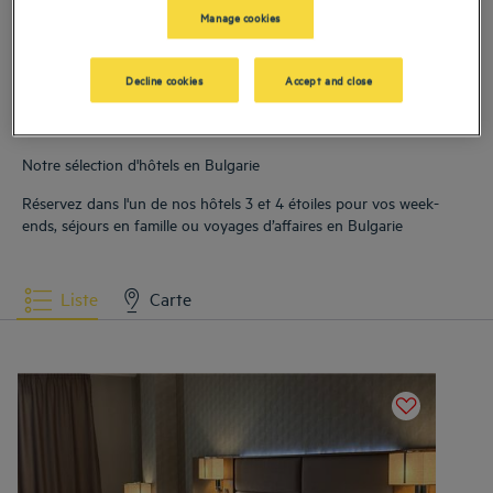
Hôtels
Varna
Manage cookies
Decline cookies
Accept and close
Notre sélection d'hôtels en Bulgarie
Réservez dans l'un de nos hôtels 3 et 4 étoiles pour vos week-
ends, séjours en famille ou voyages d’affaires en Bulgarie
Liste
Carte