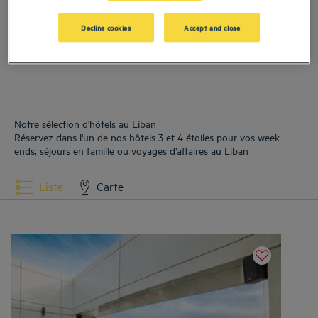
Hôtels
Beyrouth
Decline cookies
Accept and close
Notre sélection d'hôtels au Liban
Réservez dans l'un de nos hôtels 3 et 4 étoiles pour vos week-
ends, séjours en famille ou voyages d’affaires au Liban
Liste
Carte