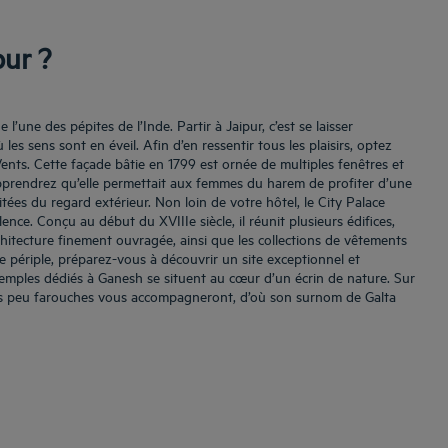
pur ?
’une des pépites de l’Inde. Partir à Jaipur, c’est se laisser
es sens sont en éveil. Afin d’en ressentir tous les plaisirs, optez
ents. Cette façade bâtie en 1799 est ornée de multiples fenêtres et
 apprendrez qu’elle permettait aux femmes du harem de profiter d’une
itées du regard extérieur. Non loin de votre hôtel, le City Palace
ence. Conçu au début du XVIIIe siècle, il réunit plusieurs édifices,
rchitecture finement ouvragée, ainsi que les collections de vêtements
e périple, préparez-vous à découvrir un site exceptionnel et
temples dédiés à Ganesh se situent au cœur d’un écrin de nature. Sur
s peu farouches vous accompagneront, d’où son surnom de Galta