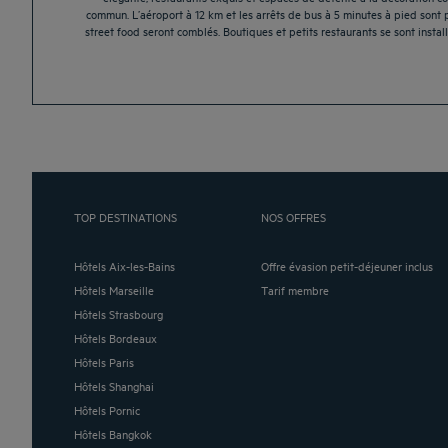
commun. L’aéroport à 12 km et les arrêts de bus à 5 minutes à pied sont 
street food seront comblés. Boutiques et petits restaurants se sont insta
TOP DESTINATIONS
NOS OFFRES
Hôtels Aix-les-Bains
Offre évasion petit-déjeuner inclus
Hôtels Marseille
Tarif membre
Hôtels Strasbourg
Hôtels Bordeaux
Hôtels Paris
Hôtels Shanghai
Hôtels Pornic
Hôtels Bangkok