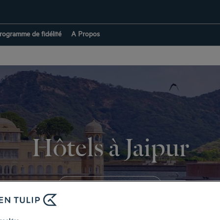
rogramme de fidélité
A Propos
Hôtels à Jaipur
RETOUR À INDE
cookies