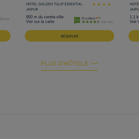
HOTEL GOLDEN TULIP ESSENTIAL
HOTE
JAIPUR
JAIP
950 m du centre-ville
1.1 k
Excellent
49 avis
4.4
Voir sur la carte
Voir 
1311 avis
RÉSERVER
PLUS D’HÔTELS