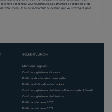
 à rejoindre vos rendez-vous touristiques. Les amateurs de shopping et de
ble de votre cocon. Un séjour mémorable se dessine, que vous voyagiez pour
?
GOLDENTULIP.COM
Mentions légales
Conditions générales de vente
Politique des données personnelles
Politique d'utilisation des cookies
Conditions générales d'utilisation Flavours Instant Benefit
Conditions générales d'utilisation
Politiques de taxes 2023
Politiques de taxes 2022