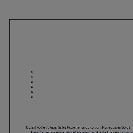
Durant votre voyage, faites l’expérience du confort. Nos équipes Golden 
élégante, restaurants exquis et espaces de détente à la décoration c