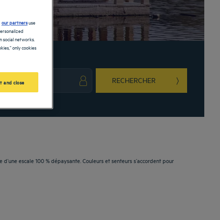
d
our partners
use
personalized
 social networks.
kies," only cookies
RECHERCHER
t and close
ark key to get the keyboard shortcuts for changing dates.
ct a date. Press the question mark key to get the keyboard shortcuts for changing da
esse d’une escale 100 % dépaysante. Couleurs et senteurs s’accordent pour