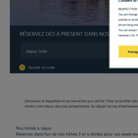
RESPECT FOR 
You can change 
cookies or simi
advertising and
You can accept 
RÉSERVEZ DÈS À PRÉSENT DANS NOS HÔTELS G
necessary for th
Manage
Na
Ajouter un code
Découvrez le Rajasthan et les merveilles qu’il abrite ! Pour en profiter pl
rendre votre séjour des plus sensationnels. Au départ de nos établissemen
Nos hôtels à Jaipur
Réservez dans l'un de nos hôtels 3 et 4 étoiles pour vos week-end