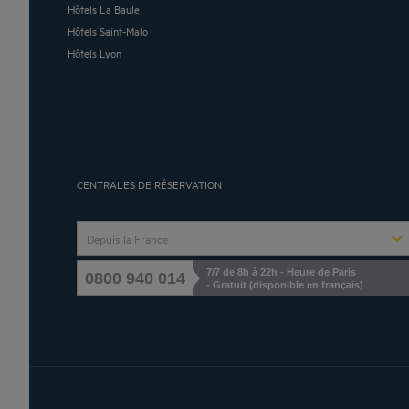
Hôtels La Baule
Hôtels Saint-Malo
Hôtels Lyon
CENTRALES DE RÉSERVATION
Depuis la France
7/7 de 8h à 22h - Heure de Paris
0800 940 014
- Gratuit (disponible en français)