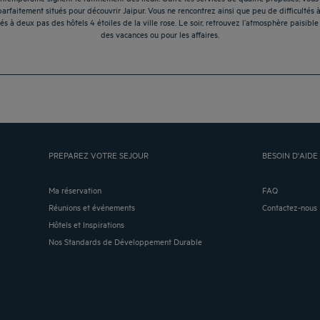
parfaitement situés pour découvrir Jaipur. Vous ne rencontrez ainsi que peu de difficultés
llés à deux pas des hôtels 4 étoiles de la ville rose. Le soir, retrouvez l’atmosphère paisi
des vacances ou pour les affaires.
PREPAREZ VOTRE SEJOUR
BESOIN D'AIDE 
Ma réservation
FAQ
Réunions et événements
Contactez-nous
Hôtels et Inspirations
Nos Standards de Développement Durable