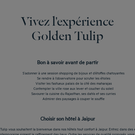
Vivez l'expérience
Golden Tulip
Bon à savoir avant de partir
S’adonner à une session shopping de bijoux et d’étoffes chatoyantes
Se rendre à l’observatoire pour scruter les étoiles
Visiter les fastueux palais de la cité des maharajas
Contempler la ville rose aux lever et coucher du soleil
Savourer la cuisine du Rajasthan, ses dahls et ses curries
Admirer des paysages à couper le souffle
Choisir son hôtel à Jaipur
Tulip vous souhaitent la bienvenue dans nos hôtels tout confort à Jaipur. Entrez dans des 
ontemporaine signent le raffinement des lieux. Outre les services de qualité proposés, vou