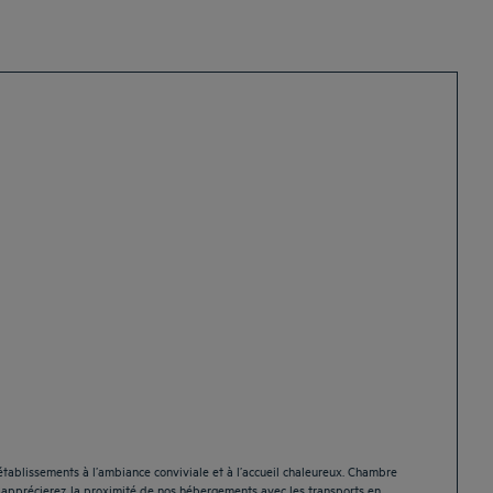
établissements à l’ambiance conviviale et à l’accueil chaleureux. Chambre
s apprécierez la proximité de nos hébergements avec les transports en