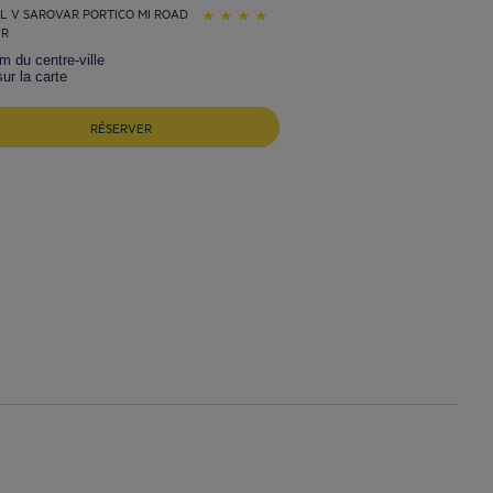
L V SAROVAR PORTICO MI ROAD
UR
m du centre-ville
sur la carte
RÉSERVER