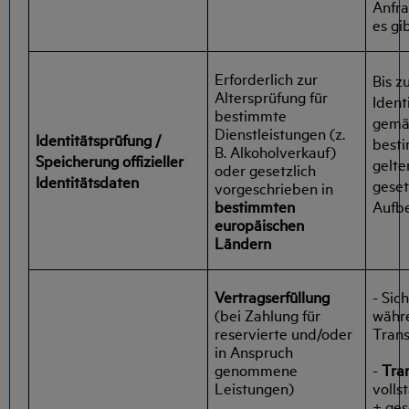
Anfra
es gi
Erforderlich zur
Bis z
Altersprüfung für
Ident
bestimmte
gemä
Dienstleistungen (z.
Identitätsprüfung /
best
B. Alkoholverkauf)
Speicherung offizieller
gelt
oder gesetzlich
Identitätsdaten
geset
vorgeschrieben in
bestimmten
Aufbe
europäischen
Ländern
Vertragserfüllung
- Sic
(bei Zahlung für
währ
reservierte und/oder
Trans
in Anspruch
-
Tran
genommene
volls
Leistungen)
+ ges