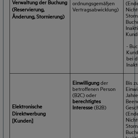
Verwaltung der Buchung
(Ende
ordnungsgemäßen
Nicht
(Reservierung,
Vertragsabwicklung)
Storn
Änderung, Stornierung)
Buch
Inakt
Kund
- Bu
Kund
bei 
Inakt
Einwilligung
der
Bis z
betroffenen Person
Einwi
(B2C)
oder
Jahre
berechtigtes
Been
Elektronische
Interesse
(B2B)
Gesc
Direktwerbung
(Ende
Nicht
[Kunden]
Storn
Buch
Inakt