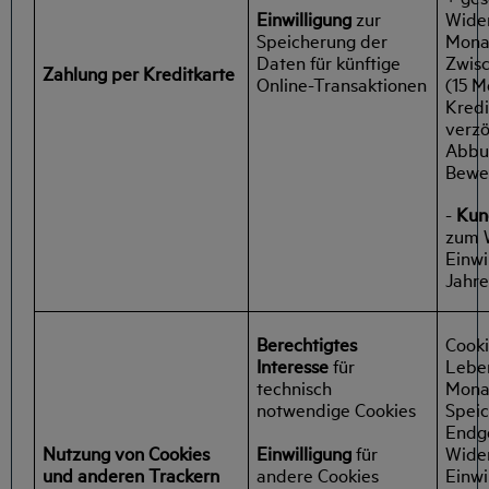
Einwilligung
zur
Wider
Speicherung der
Mona
Daten für künftige
Zwisc
Zahlung per Kreditkarte
Online-Transaktionen
(15 M
Kredi
verzö
Abbu
Bewe
-
Kun
zum W
Einwi
Jahre
Berechtigtes
Cooki
Interesse
für
Lebe
technisch
Mona
notwendige Cookies
Spei
Endge
Nutzung von Cookies
Einwilligung
für
Wider
und anderen Trackern
andere Cookies
Einwi