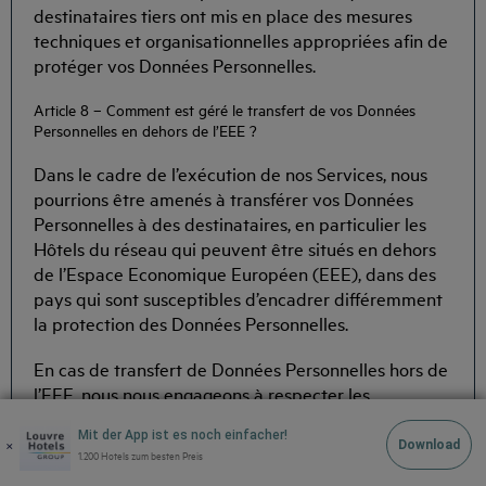
destinataires tiers ont mis en place des mesures
techniques et organisationnelles appropriées afin de
protéger vos Données Personnelles.
Article 8 – Comment est géré le transfert de vos Données
Personnelles en dehors de l’EEE ?
Dans le cadre de l’exécution de nos Services, nous
pourrions être amenés à transférer vos Données
Personnelles à des destinataires, en particulier les
Hôtels du réseau qui peuvent être situés en dehors
de l’Espace Economique Européen (EEE), dans des
pays qui sont susceptibles d’encadrer différemment
la protection des Données Personnelles.
En cas de transfert de Données Personnelles hors de
l’EEE, nous nous engageons à respecter les
exigences de la Règlementation Applicable et à
Mit der App ist es noch einfacher!
mettre en place les garanties appropriées
×
Download
1.200 Hotels zum besten Preis
nécessaires à un tel transfert.