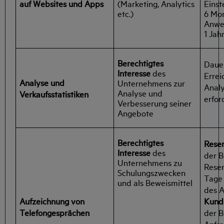
auf Websites und Apps
(Marketing, Analytics
Einst
etc.)
6 Mon
Anwe
1 Jah
Berechtigtes
Dauer
Interesse
des
Errei
Analyse und
Unternehmens zur
Analy
Analyse und
Verkaufsstatistiken
erford
Verbesserung seiner
Angebote
Berechtigtes
Reser
Interesse
des
der B
Unternehmens zu
Reser
Schulungszwecken
Tage
und als Beweismittel
des A
Aufzeichnung von
Kund
Telefongesprächen
der B
Anfr