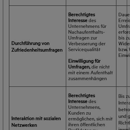
Berechtigtes
Dauer
Interesse
des
Errei
Unternehmens für
Umfra
Nachaufenthalts-
erfor
Umfragen zur
bis z
Durchführung von
Verbesserung der
Wide
Servicequalität
bzw. 
Zufriedenheitsumfragen
Einwi
Einwilligung für
Umfragen,
die nicht
mit einem Aufenthalt
zusammenhängen
Berechtigtes
Bis z
Interesse
des
Inter
Unternehmens,
betro
Kunden zu
und 
Interaktion mit sozialen
ermöglichen, sich mit
Richt
ihren öffentlichen
Netzwerken
jewei
Profildaten zu