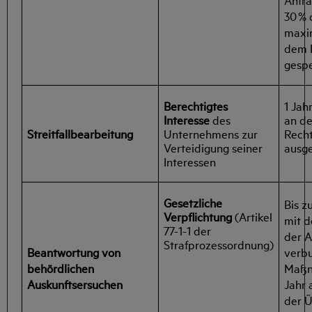
30 % 
maxi
dem 
gespe
Berechtigtes
1 Jah
Interesse
des
an de
Streitfallbearbeitung
Unternehmens zur
Recht
Verteidigung seiner
ausg
Interessen
Gesetzliche
Bis z
Verpflichtung
(Artikel
mit d
77-1-1 der
der A
Strafprozessordnung)
Beantwortung von
verb
behördlichen
Maßn
Auskunftsersuchen
Jahr
der Ü