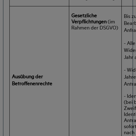
Gesetzliche
Bis z
Verpflichtungen
(im
Bearb
Rahmen der DSGVO)
Anfra
- All
Wider
Jahr
- Wid
Ausübung der
Jahre
Betroffenenrechte
Antr
- Ide
(bei 
Zweif
Ident
Antra
sofor
nach 