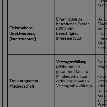
Kund
Einwilligung
der
Bis z
betroffenen Person
Einwi
Elektronische
(B2C) oder
Jahr
Direktwerbung
berechtigtes
letzt
Interesse
(B2B)
Inter
[Interessenten]
Klick
einer
Vertragserfüllung
Daue
(Während der
Mitgl
gesamten Dauer der
- 3 J
Mitgliedschaft zur
Treueprogramm-
letzt
ordnungsgemäßen
oder
Vertragsabwicklung)
Mitgliedschaft
Nutze
Kund
zur S
Kund