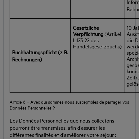
Infor
Behö
Gesetzliche
10 Ja
Verpflichtung
(Artikel
Ausst
L123-22 des
die 
Handelsgesetzbuchs)
werd
Buchhaltungspflicht (z.
B.
spezi
Archi
Rechnungen)
gespe
könne
Zeitr
gelös
Article 6 – Avec qui sommes-nous susceptibles de partager vos
Données Personnelles ?
Les Données Personnelles que nous collectons
pourront être transmises, afin d’assurer les
différentes finalités et d’améliorer votre séjour :