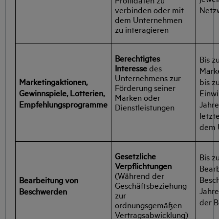
verbinden oder mit
Netz
dem Unternehmen
zu interagieren
Berechtigtes
Bis z
Interesse
des
Marke
Unternehmens zur
Marketingaktionen,
bis z
Förderung seiner
Gewinnspiele, Lotterien,
Einwi
Marken oder
Empfehlungsprogramme
Jahr
Dienstleistungen
letzt
dem 
Gesetzliche
Bis z
Verpflichtungen
Bearb
(Während der
Besch
Bearbeitung von
Geschäftsbeziehung
Jahre
Beschwerden
zur
der B
ordnungsgemäßen
Vertragsabwicklung)