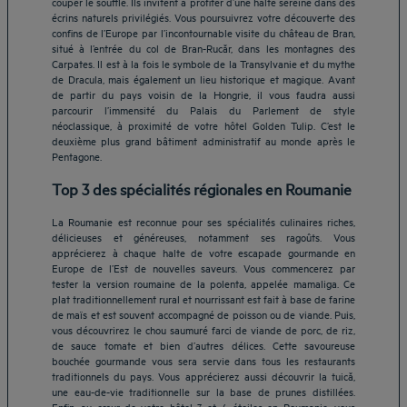
couper le souffle. Ils invitent à profiter d’une halte sereine dans des
écrins naturels privilégiés. Vous poursuivrez votre découverte des
confins de l’Europe par l’incontournable visite du château de Bran,
situé à l’entrée du col de Bran-Rucăr, dans les montagnes des
Carpates. Il est à la fois le symbole de la Transylvanie et du mythe
de Dracula, mais également un lieu historique et magique. Avant
de partir du pays voisin de la Hongrie, il vous faudra aussi
parcourir l’immensité du Palais du Parlement de style
néoclassique, à proximité de votre hôtel Golden Tulip. C’est le
deuxième plus grand bâtiment administratif au monde après le
Pentagone.
Top 3 des spécialités régionales en Roumanie
La Roumanie est reconnue pour ses spécialités culinaires riches,
délicieuses et généreuses, notamment ses ragoûts. Vous
apprécierez à chaque halte de votre escapade gourmande en
Europe de l’Est de nouvelles saveurs. Vous commencerez par
tester la version roumaine de la polenta, appelée mamaliga. Ce
plat traditionnellement rural et nourrissant est fait à base de farine
de maïs et est souvent accompagné de poisson ou de viande. Puis,
vous découvrirez le chou saumuré farci de viande de porc, de riz,
de sauce tomate et bien d’autres délices. Cette savoureuse
bouchée gourmande vous sera servie dans tous les restaurants
Hôtels Aix-les-Bains
traditionnels du pays. Vous apprécierez aussi découvrir la tuică,
une eau-de-vie traditionnelle sur la base de prunes distillées.
Hôtels Marseille
Enfin, au cœur de votre hôtel 3 et 4 étoiles en Roumanie, vous