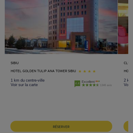
SIBIU
CLUJ
HOTEL GOLDEN TULIP ANA TOWER SIBIU
HOTE
1 km du centre-ville
2 km 
Excellent
4.4
Voir sur la carte
Voir 
1346 avis
RÉSERVER