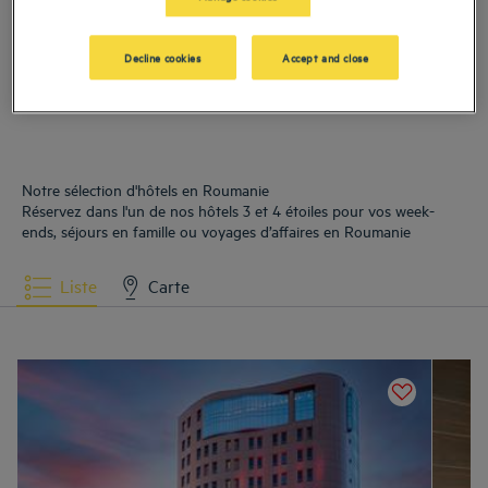
Hôtels
Cluj-Napoca
Hôtels
Sibiu
Decline cookies
Accept and close
Notre sélection d'hôtels en Roumanie
Réservez dans l'un de nos hôtels 3 et 4 étoiles pour vos week-
ends, séjours en famille ou voyages d’affaires en Roumanie
Liste
Carte