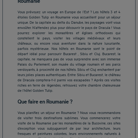
Roumanie
Vous prévoyez un voyage en Europe de l’Est ? Les hôtels 3 et 4
étoiles Golden Tulip en Roumanie vous accueillent pour un séjour
unique. De la capitale au delta du Danube, les paysages vont vous
envoûter. N’attendez plus pour découvrir le pays de Dracula ! Vous
pourrez explorer les monastères et églises orthodoxes qui
constellent le pays, visiter les villages médiévaux et leurs
châteaux, ou encore vous aventurer dans la nature luxuriante,
parfois mystérieuse. Nos hôtels en Roumanie sont le point de
départ idéal pour parcourir Bucarest , Sibiu et Cluj. Bucarest, la
capitale, ne manquera pas de vous surprendre avec son immense
Palais du Parlement, son musée du village roumain et ses parcs
verdoyants, à proximité de nos hôtels. Sibiu et Cluj enchantent par
leurs jolies places authentiques. Entre Sibiu et Bucarest, le château
de Dracula comptera-t-il parmi vos escapades ? Après ces visites
riches en terre de légendes, retrouvez votre chambre chaleureuse
de l’hôtel Golden Tulip.
Que faire en Roumanie ?
Vous planifiez un séjour en Roumanie ? Nous vous recommandons
de visiter trois destinations sublimes. Vous commencerez votre
visite de la Roumanie par les monastères de la Bucovine, ces sites
d’exception vous subjugueront de par leur architecture, leurs
fresques et peintures colorées, leurs environnements naturels à