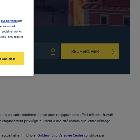
d
our partners
use
personalized
 social networks.
kies," only cookies
RECHERCHER
t and close
ark key to get the keyboard shortcuts for changing dates.
ct a date. Press the question mark key to get the keyboard shortcuts for changing da
 dans un cadre moderne, pensé pour conjuguer sans effort détente, travail
un emplacement privilégié au cœur d’une cité dynamique, entre héritage
ccueil attentif. L’
hôtel Golden Tulip Varsovie Centre
constitue par