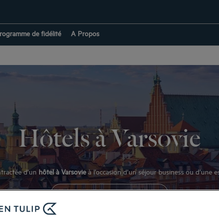
rogramme de fidélité
A Propos
Hôtels à Varsovie
ntractée d’un
hôtel à Varsovie
à l’occasion d’un séjour business ou d’une es
RETOUR À POLOGNE