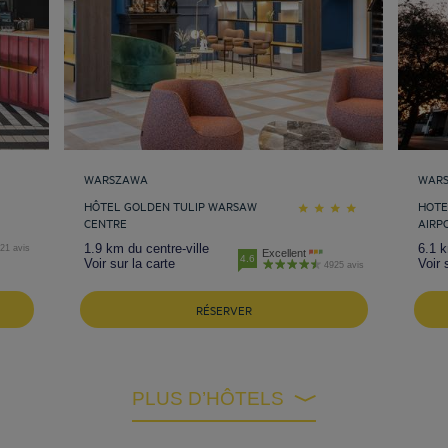
WARSZAWA
WAR
HÔTEL GOLDEN TULIP WARSAW
HOTE
CENTRE
AIRP
1.9 km du centre-ville
6.1 k
21 avis
Excellent
4.6
Voir sur la carte
Voir 
4925 avis
RÉSERVER
PLUS D’HÔTELS