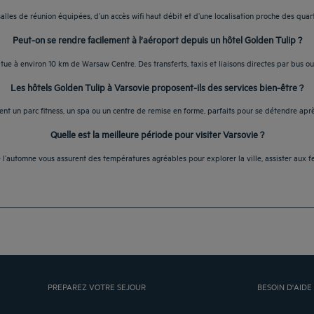
lles de réunion équipées, d’un accès wifi haut débit et d’une localisation proche des quart
Peut-on se rendre facilement à l’aéroport depuis un hôtel Golden Tulip ?
tue à environ 10 km de Warsaw Centre. Des transferts, taxis et liaisons directes par bus ou
Les hôtels Golden Tulip à Varsovie proposent-ils des services bien-être ?
ent un parc fitness, un spa ou un centre de remise en forme, parfaits pour se détendre après
Quelle est la meilleure période pour visiter Varsovie ?
l’automne vous assurent des températures agréables pour explorer la ville, assister aux fes
PREPAREZ VOTRE SEJOUR
BESOIN D'AIDE 