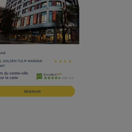
SAW
L GOLDEN TULIP WARSAW
ORT
m du centre-ville
Excellent
4.6
sur la carte
2240 avis
RÉSERVER