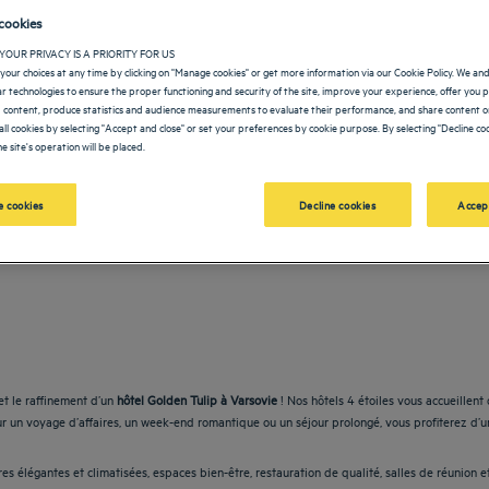
cookies
YOUR PRIVACY IS A PRIORITY FOR US
your choices at any time by clicking on "Manage cookies" or get more information via our Cookie Policy. We an
lar technologies to ensure the proper functioning and security of the site, improve your experience, offer you 
 content, produce statistics and audience measurements to evaluate their performance, and share content on
OLDEN TULIP
all cookies by selecting "Accept and close" or set your preferences by cookie purpose. By selecting "Decline coo
e site's operation will be placed.
 cookies
Decline cookies
Accep
vigate forward to interact with the calendar and select a date. Press the question m
Navigate backward to interact with the calendar and sele
et le raffinement d’un
hôtel Golden Tulip à Varsovie
! Nos hôtels 4 étoiles vous accueillent
ur un voyage d’affaires, un week-end romantique ou un séjour prolongé, vous profiterez d’
 élégantes et climatisées, espaces bien-être, restauration de qualité, salles de réunion et a