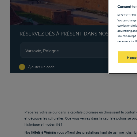
Consent to 
RESPECT FOR 
You can change 
cookies or simi
advertising and
RÉSERVEZ DÈS À PRÉSENT DANS NOS HÔTELS G
You can accept 
necessary for th
Manage
Na
Ajouter un code
Préparez votre séjour dans la capitale polonaise en choisissant le confort 
et découvertes culturelles. Que vous veniez dans la capitale polonaise po
historique et modernité !
Nos
hôtels à Warsaw
vous offrent des prestations haut de gamme : chambres