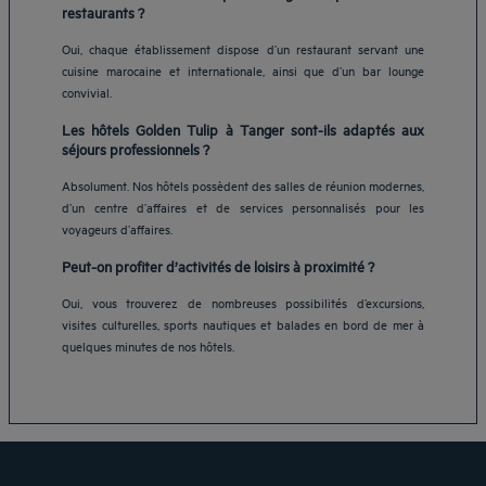
restaurants ?
Oui, chaque établissement dispose d’un restaurant servant une
cuisine marocaine et internationale, ainsi que d’un bar lounge
convivial.
Les hôtels Golden Tulip à Tanger sont-ils adaptés aux
séjours professionnels ?
Absolument. Nos hôtels possèdent des salles de réunion modernes,
d’un centre d’affaires et de services personnalisés pour les
voyageurs d’affaires.
Hôtels Aix-les-Bains
Peut-on profiter d’activités de loisirs à proximité ?
Hôtels Marseille
Oui, vous trouverez de nombreuses possibilités d’excursions,
Hôtels Strasbourg
visites culturelles, sports nautiques et balades en bord de mer à
Hôtels Bordeaux
quelques minutes de nos hôtels.
Hôtels Paris
Mentions légales
Hôtels Shanghai
Conditions générales de vente
Hôtels Pornic
Politique des données personnelles
Hôtels Bangkok
Politique d'utilisation des cookies
Hôtels La Baule