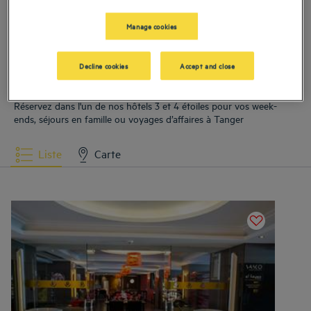
Emplacement privilégié au cœur de Tanger
Manage cookies
Nos
Decline cookies
Accept and close
Lire la suite
Nos hôtels à Tanger
Réservez dans l'un de nos hôtels 3 et 4 étoiles pour vos week-
ends, séjours en famille ou voyages d’affaires à Tanger
Liste
Carte