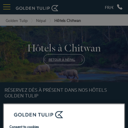
FR/€
Golden Tulip
Népal
Hôtels Chitwan
Hôtels à Chitwan
RETOUR À NÉPAL
RÉSERVEZ DÈS À PRÉSENT DANS NOS HÔTELS
GOLDEN TULIP
Consent to cookies