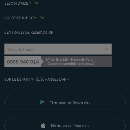
Louvre Hotels Group
BESOIN D'AIDE ?
FAQ
Jin Jiang International
Contactez-nous
Déclaration d'accessibilité
GOLDENTULIP.COM
Gérer les cookies
CENTRALES DE RÉSERVATION
Depuis la France
7/7 de 8h à 22h - Heure de Paris
0800 940 014
- Gratuit (disponible en français)
SUR LE DÉPART ? TÉLÉCHARGEZ L'APP
Télécharger sur Google play
Télécharger sur l'App store