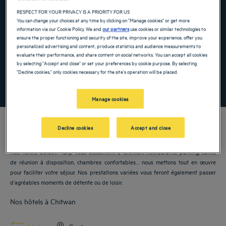
RESPECT FOR YOUR PRIVACY IS A PRIORITY FOR US
Navigate forward to interact with the calendar and select a date. Press the ques
Navigate backward to interact with the ca
You can change your choices at any time by clicking on "Manage cookies" or get more
information via our Cookie Policy. We and
our partners
use cookies or similar technologies to
ensure the proper functioning and security of the site, improve your experience, offer you
personalized advertising and content, produce statistics and audience measurements to
Ajouter un code
evaluate their performance, and share content on social networks. You can accept all cookies
by selecting "Accept and close" or set your preferences by cookie purpose. By selecting
"Decline cookies," only cookies necessary for the site's operation will be placed.
RECHERCHER
Manage cookies
Decline cookies
Accept and close
Nos hôtels Golden Tulip vous accueillent à
Chitwan
. Restaurants, parking, salles
de réunion à disposition, chambres confortables… nous mettons tout en œuvre
pour faciliter votre séjour. Nos prestations variées vous feront également passer
d’agréables moments de détente ou de loisir.
Nos hôtels à Chitwan