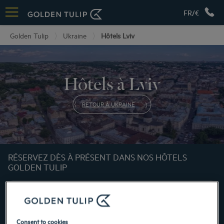
FR/€
Golden Tulip
Ukraine
Hôtels Lviv
Hôtels à Lviv
RETOUR À UKRAINE
RÉSERVEZ DÈS À PRÉSENT DANS NOS HÔTELS
GOLDEN TULIP
Consent to cookies