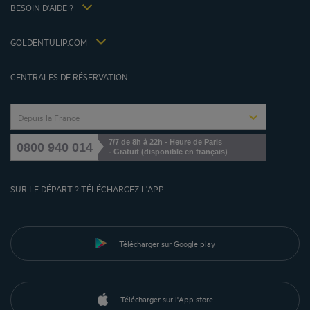
Louvre Hotels Group
BESOIN D'AIDE ?
FAQ
Jin Jiang International
Contactez-nous
Déclaration d'accessibilité
GOLDENTULIP.COM
Gérer les cookies
CENTRALES DE RÉSERVATION
Depuis la France
7/7 de 8h à 22h - Heure de Paris
0800 940 014
- Gratuit (disponible en français)
SUR LE DÉPART ? TÉLÉCHARGEZ L'APP
Télécharger sur Google play
Télécharger sur l'App store