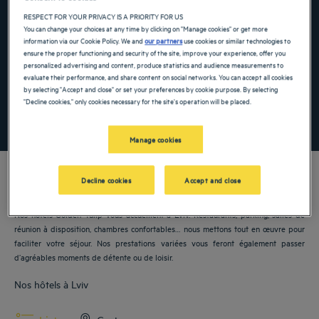
RESPECT FOR YOUR PRIVACY IS A PRIORITY FOR US
Navigate forward to interact with the calendar and select a date. Press the ques
Navigate backward to interact with the ca
You can change your choices at any time by clicking on "Manage cookies" or get more
information via our Cookie Policy. We and
our partners
use cookies or similar technologies to
ensure the proper functioning and security of the site, improve your experience, offer you
personalized advertising and content, produce statistics and audience measurements to
Ajouter un code
evaluate their performance, and share content on social networks. You can accept all cookies
by selecting "Accept and close" or set your preferences by cookie purpose. By selecting
"Decline cookies," only cookies necessary for the site's operation will be placed.
RECHERCHER
Manage cookies
Decline cookies
Accept and close
Nos hôtels Golden Tulip vous accueillent à Lviv. Restaurants, parking, salles de
réunion à disposition, chambres confortables… nous mettons tout en œuvre pour
faciliter votre séjour. Nos prestations variées vous feront également passer
d’agréables moments de détente ou de loisir.
Nos hôtels à Lviv